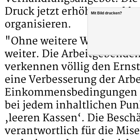
Druck jetzt erhöhen und l
Mit Bild drucken?
organisieren.
"Ohne weitere Warnstreiks
weiter. Die Arbeitgebende
verkennen völlig den Ernst 
eine Verbesserung der Arbe
Einkommensbedingungen zu
bei jedem inhaltlichen Pun
‚leeren Kassen‘. Die Beschä
verantwortlich für die Mis