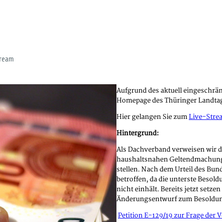
tream
Aufgrund des aktuell eingeschrä
Homepage des Thüringer Landtag
Hier gelangen Sie zum
Live-Stre
Hintergrund:
Als Dachverband verweisen wir d
haushaltsnahen Geltendmachung
stellen. Nach dem Urteil des Bu
betroffen, da die unterste Beso
nicht einhält. Bereits jetzt setz
Änderungsentwurf zum Besoldung
Petition E-129/19 zur Frage der