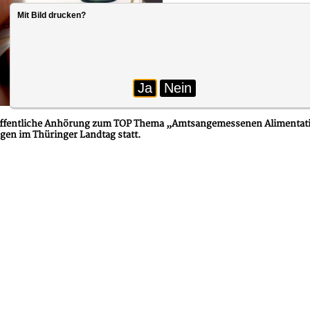
Musterantrag Thüringen | Amts
Mit Bild drucken?
zurück
Ja
Nein
Foto: moerschy auf Pixabay
öffentliche Anhörung zum TOP Thema „Amtsangemessenen Alimentation
gen im Thüringer Landtag statt.