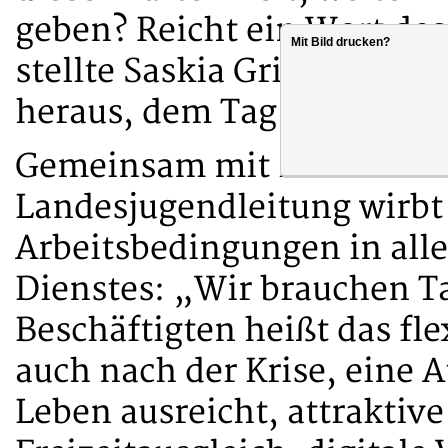
geben? Reicht ein Wort des
Mit Bild drucken?
stellte Saskia Grimm, dbb 
heraus, dem Tag des öffent
Gemeinsam mit ihren Mitst
Landesjugendleitung wirbt 
Arbeitsbedingungen in alle
Dienstes: „Wir brauchen Ta
Beschäftigten heißt das fl
auch nach der Krise, eine 
Leben ausreicht, attraktiv