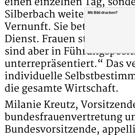
einen einzelnen Tag, sonde
Silberbach weiter: „Es ist 
Mit Bild drucken?
Vernunft. Sie betrifft uns 
Dienst. Frauen stellen zwa
sind aber in Führungsposit
unterrepräsentiert.“ Das v
individuelle Selbstbestim
die gesamte Wirtschaft.
Milanie Kreutz, Vorsitzend
bundesfrauenvertretung un
Bundesvorsitzende, appelli