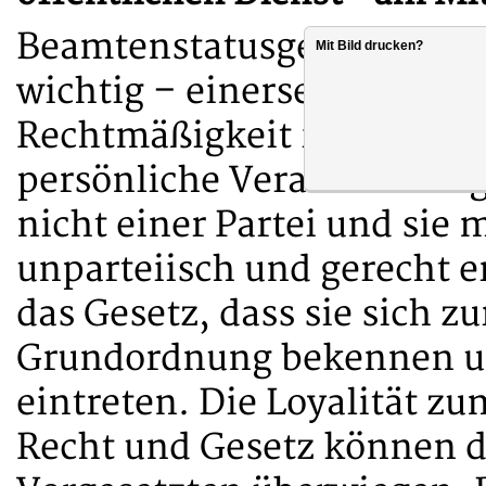
Beamtenstatusgesetz. Die L
Mit Bild drucken?
wichtig – einerseits. Ander
Rechtmäßigkeit ihrer diens
persönliche Verantwortun
nicht einer Partei und sie
unparteiisch und gerecht e
das Gesetz, dass sie sich z
Grundordnung bekennen un
eintreten. Die Loyalität z
Recht und Gesetz können d