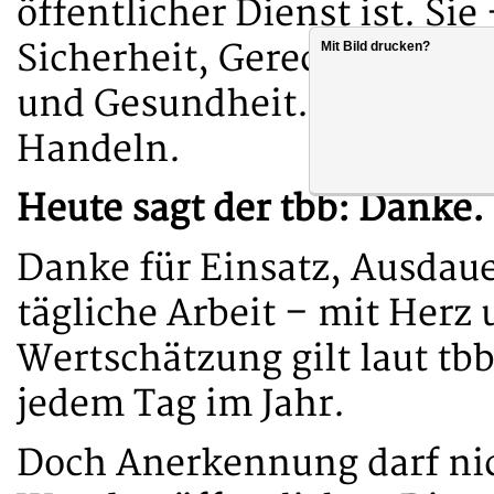
öffentlicher Dienst ist. Sie
Sicherheit, Gerechtigkeit, 
Mit Bild drucken?
und Gesundheit. Sie stehen 
Handeln.
Heute sagt der tbb: Danke.
Danke für Einsatz, Ausdaue
tägliche Arbeit – mit Herz
Wertschätzung gilt laut tb
jedem Tag im Jahr.
Doch Anerkennung darf nic