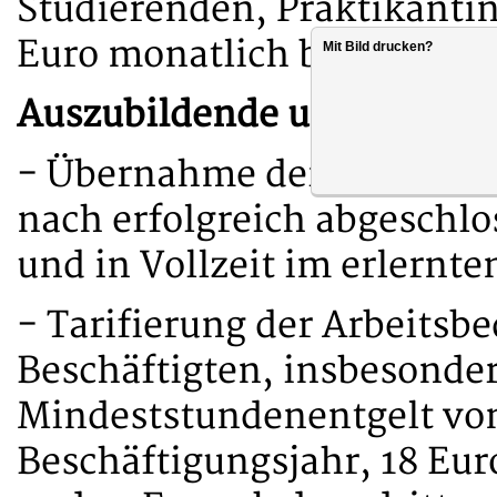
Studierenden, Praktikanti
Euro monatlich bei einer L
Mit Bild drucken?
Auszubildende und Studier
- Übernahme der Auszubil
nach erfolgreich abgeschlo
und in Vollzeit im erlernte
- Tarifierung der Arbeitsb
Beschäftigten, insbesonder
Mindeststundenentgelt von
Beschäftigungsjahr, 18 Eur