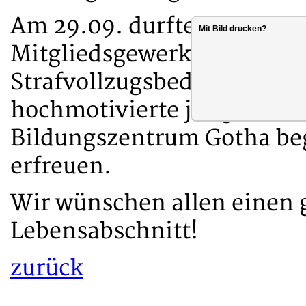
Am 29.09. durften wir gem
Mit Bild drucken?
Mitgliedsgewerkschaft, d
Strafvollzugsbediensteten 
hochmotivierte junge Anwä
Bildungszentrum Gotha be
erfreuen.
Wir wünschen allen einen g
Lebensabschnitt!
zurück