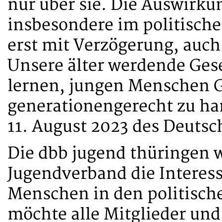
nur über sie. Die Auswirk
insbesondere im politische
erst mit Verzögerung, auch 
Unsere älter werdende Ges
lernen, jungen Menschen 
generationengerecht zu ha
11. August 2023 des Deuts
Die dbb jugend thüringen w
Jugendverband die Interes
Menschen in den politisch
möchte alle Mitglieder un