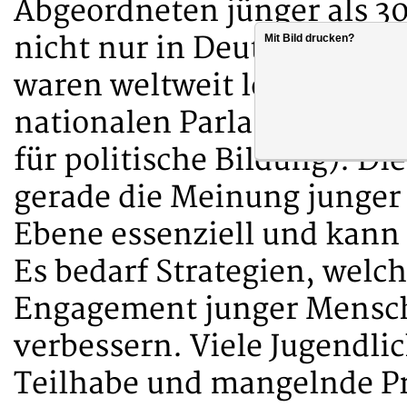
Abgeordneten jünger als 30 
nicht nur in Deutschland z
Mit Bild drucken?
waren weltweit lediglich 2
nationalen Parlamenten unt
für politische Bildung). D
gerade die Meinung junger 
Ebene essenziell und kann 
Es bedarf Strategien, welc
Engagement junger Mensche
verbessern. Viele Jugendli
Teilhabe und mangelnde Pr