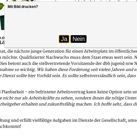
nicht funktioniert, hat dies Au
Mit Bild drucken?
Misstrauen in den Staat wird si
Arbeitswelt ausscheidet. Schon je
Beschäftigten und zu Leistungs
Foto: dbbjth [designed with Canva]
 570.000 Beschäftigte und die großen Pensionswellen stehen noch bevor
Ja
Nein
ne Lösungen zu haben.
, die nächste junge Generation für einen Arbeitsplatz im öffentlichen
möchte. Qualifizierter Nachwuchs muss dem Staat etwas wert sein. Nic
es betont auch die stellvertretende Vorsitzende der dbb jugend nrw N
nahme so wichtig. Wir haben diese Forderung seit vielen Jahren und es
Dienst sollte hier Vorbild sein. Es sollte selbstverständlich sein, da
barkeit – ein befristeter Arbeitsvertrag kann keine Option sein und i
e nicht nur als Arbeitskräfte zu sehen, sondern ihnen die nötige Unter
beitgeber erhalten und zukunftsfähig machen. Ich hoffe sehr, dass di
altung und erfüllt vielfältige Aufgaben im Dienste der Gesellschaft, um
 nachkommt!