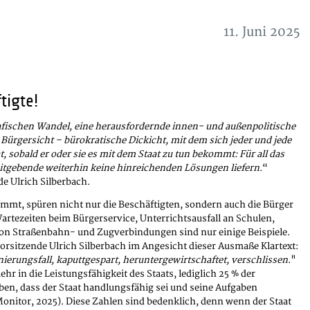
11. Juni 2025
tigte!
fischen Wandel, eine herausfordernde innen- und außenpolitische
 Bürgersicht – bürokratische Dickicht, mit dem sich jeder und jede
 sobald er oder sie es mit dem Staat zu tun bekommt: Für all das
eitgebende weiterhin keine hinreichenden Lösungen liefern
.“
e Ulrich Silberbach.
ommt, spüren nicht nur die Beschäftigten, sondern auch die Bürger
rtezeiten beim Bürgerservice, Unterrichtsausfall an Schulen,
 von Straßenbahn- und Zugverbindungen sind nur einige Beispiele.
Vorsitzende Ulrich Silberbach im Angesicht dieser Ausmaße Klartext:
anierungsfall, kaputtgespart, heruntergewirtschaftet, verschlissen
."
hr in die Leistungsfähigkeit des Staats, lediglich 25 % der
uben, dass der Staat handlungsfähig sei und seine Aufgaben
onitor, 2025). Diese Zahlen sind bedenklich, denn wenn der Staat