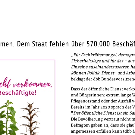
mmen. Dem Staat fehlen über 570.000 Beschäf
„
Für Fachkräftemangel, demogra
Sicherheitslage und für das – aus
Einzelne auseinanderzusetzen hat,
können Politik, Dienst- und Arb
beklagt der dbb Bundesvorsitzend
Dass der öffentliche Dienst verk
und Bürgerinnen: extrem lange Wa
Pflegenotstand oder der Ausfall
Bereits im Jahr 2020 sprach der 
"
Der öffentliche Dienst ist ein S
Die Bevölkerung vertraut nicht me
Befragten gaben an, dass sie gla
angemessen erfüllen kann (dbb M