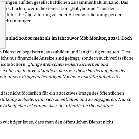
swirkungen auf den gesellschaftlichen Zusammenhalt im Land. Das
ch verschärfen, wenn die Generation „Babyboomer“ aus der
tzt führt die Überalterung zu einer Arbeitsverdichtung bei den
einschränkungen.
. Dies sind 20.000 mehr als im Jahr zuvor (dbb Monitor, 2025). Doch
 Dienst zu begeistern, auszubilden und langfristig zu halten. Dies
ht nur finanzielle Anreize sind gefragt, sondern auch verlässliche
icole Schorn: „
Junge Menschen wollen Sicherheit und
 ist für mich unverständlich, dass wir diese Forderungen in der
ss wir unsere dringend benötigen Nachwuchskräfte unbefristet
st nicht förderlich für ein attraktives Image des öffentlichen
stützung zu bieten, um sich zu entfalten und zu engagieren. Nur so
e Arbeitgeber erkennen, dass der öffentliche Dienst ohne
so wichtiger ist es, dass man den öffentlichen Dienst nicht