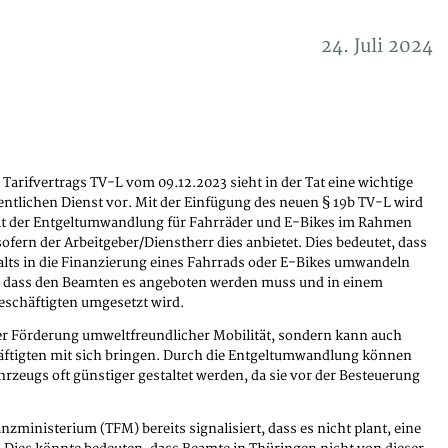
24. Juli 2024
Tarifvertrags TV-L vom 09.12.2023 sieht in der Tat eine wichtige
entlichen Dienst vor. Mit der Einfügung des neuen § 19b TV-L wird
it der Entgeltumwandlung für Fahrräder und E-Bikes im Rahmen
ofern der Arbeitgeber/Dienstherr dies anbietet. Dies bedeutet, dass
halts in die Finanzierung eines Fahrrads oder E-Bikes umwandeln
, dass den Beamten es angeboten werden muss und in einem
fbeschäftigten umgesetzt wird.
der Förderung umweltfreundlicher Mobilität, sondern kann auch
chäftigten mit sich bringen. Durch die Entgeltumwandlung können
hrzeugs oft günstiger gestaltet werden, da sie vor der Besteuerung
nzministerium (TFM) bereits signalisiert, dass es nicht plant, eine