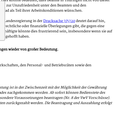
 Dies könnte bedeuten, dass Beamte in Thüringen nicht von dieser
 was zur Unzufriedenheit unter den Beamten und den
 Jobrad als Teil ihrer Arbeitskonditionen wünschen.
der Landesregierung in der
Drucksache 7/5720
deutet darauf hin,
e rechtliche oder finanzielle Überlegungen gibt, die gegen eine
schäftigte könnte dies frustrierend sein, insbesondere wenn sie auf
ngs gehofft haben.
ungen wieder von großer Bedeutung.
rkschaften, den Personal- und Betriebsräten sowie den
chtung ist in der Zwischenzeit mit der Möglichkeit der Gewährung
rrades nachgekommen worden. Ab sofort können Bedienstete des
esondere Voraussetzungen beantragen (Nr. 8 der VwV Vorschüsse).
aten zurückgezahlt werden. Die Beantragung und Auszahlung erfolgt