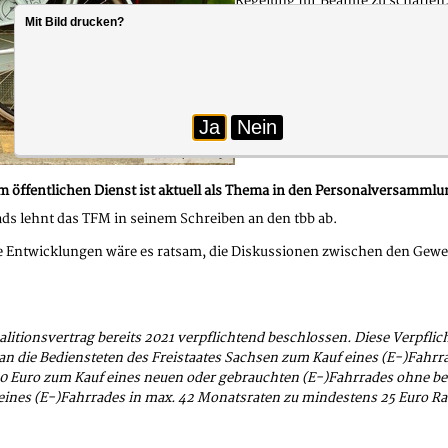
Regelung für Beamte zu schaffen.
Möglichkeit profitieren können,
Mit Bild drucken?
Tarifbeschäftigten führt, die ein
Die Verweisung auf die Antwort 
dass es möglicherweise spezifisch
solche Regelung sprechen. Für Be
Ja
Nein
die Möglichkeit des Fahrradleasi
Foto: pixabay
 öffentlichen Dienst ist aktuell als Thema in den Personalversamml
ds lehnt das TFM in seinem Schreiben an den tbb ab.
ige Entwicklungen wäre es ratsam, die Diskussionen zwischen den Gewe
alitionsvertrag bereits 2021 verpflichtend beschlossen. Diese Verpfli
 an die Bediensteten des Freistaates Sachsen zum Kauf eines (E-)Fah
600 Euro zum Kauf eines neuen oder gebrauchten (E-)Fahrrades ohne b
eines (E-)Fahrrades in max. 42 Monatsraten zu mindestens 25 Euro R