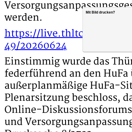
Versorgungsanpassungsgese
Mit Bild drucken?
werden.
https://live.thltcloud.de
49/20260624
Einstimmig wurde das Thü
federführend an den HuFa 
außerplanmäßige HuFa-Sitz
Plenarsitzung beschloss, da
Online-Diskussionsforums
und Versorgungsanpassungs