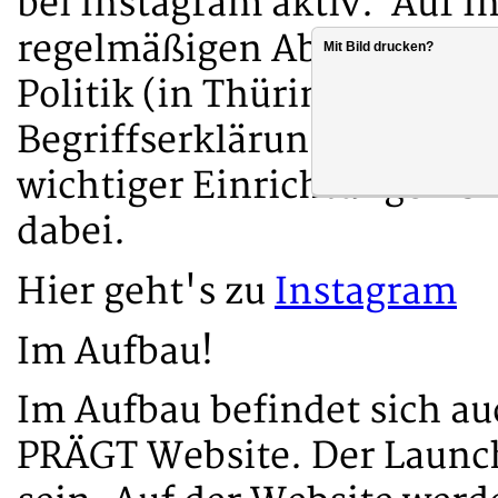
bei Instagram aktiv. Auf I
regelmäßigen Abständen B
Mit Bild drucken?
Politik (in Thüringen) - v
Begriffserklärungen über d
wichtiger Einrichtungen bis
dabei.
Hier geht's zu
Instagram
Im Aufbau!
Im Aufbau befindet sich a
PRÄGT Website. Der Launc