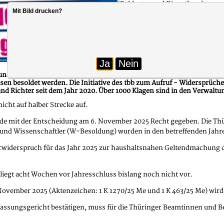
(Beklagter und Dienstherr).
Mit Bild drucken?
Die Vermutung einer verfassungs
Besoldungsgefüge neu zu justier
Auswirkungen auf die jeweils höh
Wenn es unten hochgeht, pflanzt
Ja
Nein
und und tarifunion thüringen der Auffassung, dass die Alimentation (
en besoldet werden. Die Initiative des tbb zum Aufruf - Widersprüch
nd Richter seit dem Jahr 2020. Über 1000 Klagen sind in den Verwalt
cht auf halber Strecke auf.
de mit der Entscheidung am 6. November 2025 Recht gegeben. Die Thür
nd Wissenschaftler (W-Besoldung) wurden in den betreffenden Jahre
terwiderspruch für das Jahr 2025 zur haushaltsnahen Geltendmachung
liegt acht Wochen vor Jahresschluss bislang noch nicht vor.
ovember 2025 (Aktenzeichen: 1 K 1270/25 Me und 1 K 463/25 Me) wir
fassungsgericht bestätigen, muss für die Thüringer Beamtinnen und B