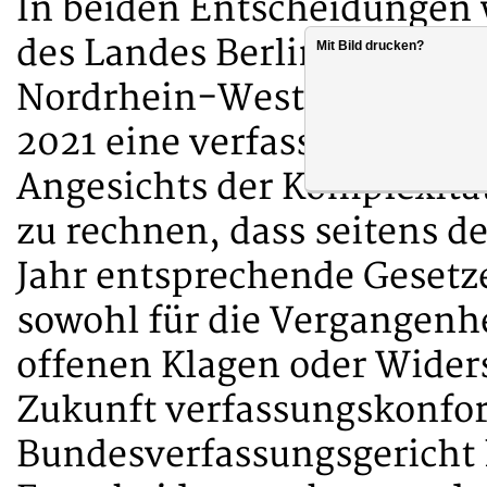
In beiden Entscheidungen 
des Landes Berlin als auch
Mit Bild drucken?
Nordrhein-Westfalen aufgefor
2021 eine verfassungskonf
Angesichts der Komplexitä
zu rechnen, dass seitens d
Jahr entsprechende Gesetz
sowohl für die Vergangenhe
offenen Klagen oder Widers
Zukunft verfassungskonfor
Bundesverfassungsgericht 