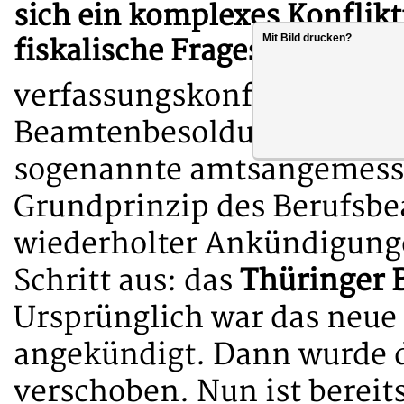
sich ein komplexes Konflikt
Mit Bild drucken?
fiskalische Fragestellungen
verfassungskonforme Ausg
Beamtenbesoldung diskutier
sogenannte amtsangemesse
Grundprinzip des Berufsb
wiederholter Ankündigunge
Schritt aus: das
Thüringer 
Ursprünglich war das neue
angekündigt. Dann wurde d
verschoben. Nun ist berei