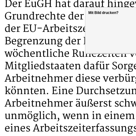
Der EuGH hat darauf hingew
Grundrechte der Europäisc
Mit Bild drucken?
der EU-Arbeitszeitrichtlin
Begrenzung der Höchstarbei
wöchentliche Ruhezeiten ve
Mitgliedstaaten dafür Sorge
Arbeitnehmer diese verbür
könnten. Eine Durchsetzung
Arbeitnehmer äußerst schwi
unmöglich, wenn in einem
eines Arbeitszeiterfassung