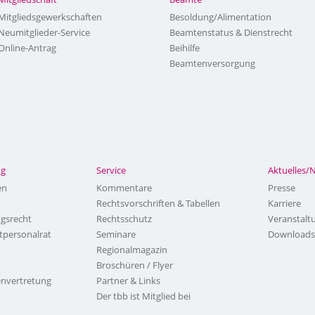
Mitgliedsgewerkschaften
Besoldung/Alimentation
Neumitglieder-Service
Beamtenstatus & Dienstrecht
Online-Antrag
Beihilfe
Beamtenversorgung
ng
Service
Aktuelles/
en
Kommentare
Presse
Rechtsvorschriften & Tabellen
Karriere
ngsrecht
Rechtsschutz
Veranstalt
tpersonalrat
Seminare
Downloads
Regionalmagazin
Broschüren / Flyer
nvertretung
Partner & Links
Der tbb ist Mitglied bei