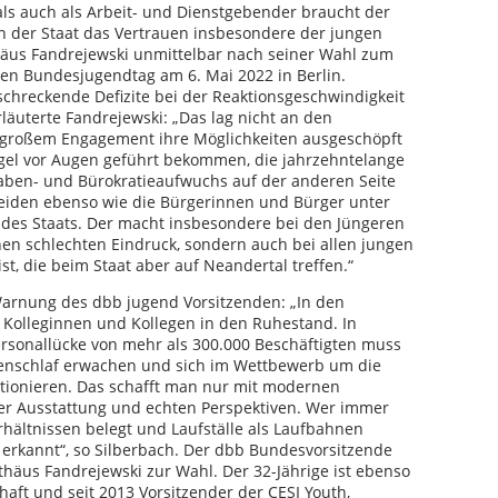
 als auch als Arbeit- und Dienstgebender braucht der
nn der Staat das Vertrauen insbesondere der jungen
thäus Fandrejewski unmittelbar nach seiner Wahl zum
en Bundesjugendtag am 6. Mai 2022 in Berlin.
hreckende Defizite bei der Reaktionsgeschwindigkeit
rläuterte Fandrejewski: „Das lag nicht an den
d großem Engagement ihre Möglichkeiten ausgeschöpft
gel vor Augen geführt bekommen, die jahrzehntelange
gaben- und Bürokratieaufwuchs auf der anderen Seite
leiden ebenso wie die Bürgerinnen und Bürger unter
ät des Staats. Der macht insbesondere bei den Jüngeren
nen schlechten Eindruck, sondern auch bei allen jungen
ist, die beim Staat aber auf Neandertal treffen.“
 Warnung des dbb jugend Vorsitzenden: „In den
olleginnen und Kollegen in den Ruhestand. In
rsonallücke von mehr als 300.000 Beschäftigten muss
henschlaf erwachen und sich im Wettbewerb um die
sitionieren. Das schafft man nur mit modernen
er Ausstattung und echten Perspektiven. Wer immer
rhältnissen belegt und Laufställe als Laufbahnen
ht erkannt“, so Silberbach. Der dbb Bundesvorsitzende
häus Fandrejewski zur Wahl. Der 32-Jährige ist ebenso
aft und seit 2013 Vorsitzender der CESI Youth,