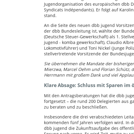
Jugendorganisation des europäischen dbb D
Syndicats Indépendants). Er folgt auf Karoli
stand.
An die Seite des neuen dbb jugend Vorsitze
der dbb Bundesleitung ist, wählte der Bund
(Deutsche Steuer-Gewerkschaft) als 1. Stell
jugend - komba gewerkschaft), Claudio Albr
Lokomotivführer) und Toni Nickel (Junge Poli
stellvertretende Vorsitzende der Bundesjuge
Sie übernehmen die Mandate der bisherigen 
Mierzwa, Marcel Oehm und Florian Schütz, d
Herrmann mit großem Dank und viel Applau
Klare Absage: Schluss mit Sparen im ö
Mit den Antragsberatungen hat die dbb juge
fortgesetzt – die rund 200 Delegierten aus 
zu beraten und zu beschließen.
Insbesondere die drei verabschiedeten Leitan
kommenden fünf Jahren verfolgen wird. In de
dbb jugend die Zukunftsaufgabe des öffentlic
Sprung nach vorne. Es wird Zeit, mutig zu se