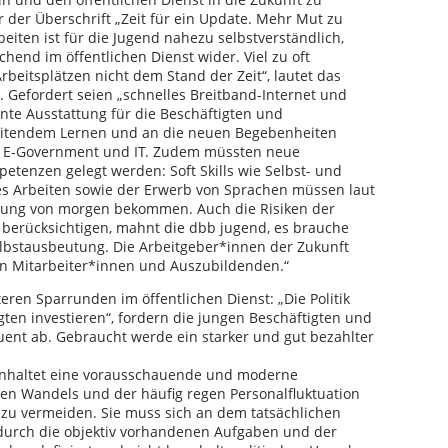
er der Überschrift „Zeit für ein Update. Mehr Mut zu
eiten ist für die Jugend nahezu selbstverständlich,
chend im öffentlichen Dienst wider. Viel zu oft
beitsplätzen nicht dem Stand der Zeit“, lautet das
 Gefordert seien „schnelles Breitband-Internet und
gente Ausstattung für die Beschäftigten und
leitendem Lernen und an die neuen Begebenheiten
e E-Government und IT. Zudem müssten neue
tenzen gelegt werden: Soft Skills wie Selbst- und
es Arbeiten sowie der Erwerb von Sprachen müssen laut
ldung von morgen bekommen. Auch die Risiken der
zu berücksichtigen, mahnt die dbb jugend, es brauche
bstausbeutung. Die Arbeitgeber*innen der Zukunft
en Mitarbeiter*innen und Auszubildenden.“
teren Sparrunden im öffentlichen Dienst: „Die Politik
ten investieren“, fordern die jungen Beschäftigten und
ent ab. Gebraucht werde ein starker und gut bezahlter
einhaltet eine vorausschauende und moderne
en Wandels und der häufig regen Personalfluktuation
zu vermeiden. Sie muss sich an dem tatsächlichen
h durch die objektiv vorhandenen Aufgaben und der