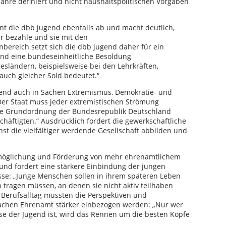
ahre definiert und nicht haushaltspolitischen Vorgaben
hnt die dbb jugend ebenfalls ab und macht deutlich,
air bezahle und sie mit den
ereich setzt sich die dbb jugend daher für ein
nd eine bundeseinheitliche Besoldung
ländern, beispielsweise bei den Lehrkräften,
auch gleicher Sold bedeutet.“
ugend auch in Sachen Extremismus, Demokratie- und
er Staat muss jeder extremistischen Strömung
sche Grundordnung der Bundesrepublik Deutschland
schäftigten.“ Ausdrücklich fordert die gewerkschaftliche
nst die vielfältiger werdende Gesellschaft abbilden und
 Ermöglichung und Förderung von mehr ehrenamtlichem
d fordert eine stärkere Einbindung der jungen
se: „Junge Menschen sollen in ihrem späteren Leben
tragen müssen, an denen sie nicht aktiv teilhaben
m Berufsalltag müssten die Perspektiven und
achen Ehrenamt stärker einbezogen werden: „Nur wer
se der Jugend ist, wird das Rennen um die besten Köpfe