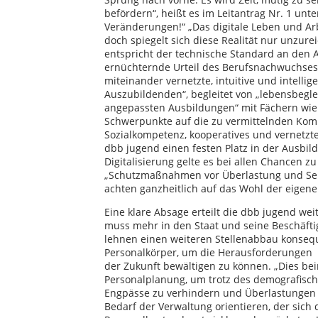
befördern“, heißt es im Leitantrag Nr. 1 unt
Veränderungen!“ „Das digitale Leben und Arb
doch spiegelt sich diese Realität nur unzurei
entspricht der technische Standard an den Ar
ernüchternde Urteil des Berufsnachwuchses.
miteinander vernetzte, intuitive und intelli
Auszubildenden“, begleitet von „lebensbeg
angepassten Ausbildungen“ mit Fächern wi
Schwerpunkte auf die zu vermittelnden Kompe
Sozialkompetenz, kooperatives und vernetzt
dbb jugend einen festen Platz in der Ausbi
Digitalisierung gelte es bei allen Chancen 
„Schutzmaßnahmen vor Überlastung und Sel
achten ganzheitlich auf das Wohl der eigen
Eine klare Absage erteilt die dbb jugend wei
muss mehr in den Staat und seine Beschäftig
lehnen einen weiteren Stellenabbau konsequ
Personalkörper, um die Herausforderungen
der Zukunft bewältigen zu können. „Dies b
Personalplanung, um trotz des demografisch
Engpässe zu verhindern und Überlastungen 
Bedarf der Verwaltung orientieren, der sic