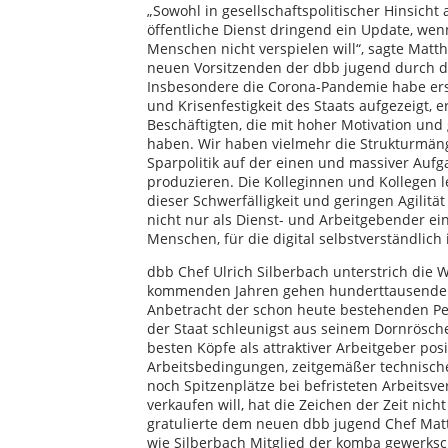
„Sowohl in gesellschaftspolitischer Hinsicht
öffentliche Dienst dringend ein Update, we
Menschen nicht verspielen will“, sagte Mat
neuen Vorsitzenden der dbb jugend durch d
Insbesondere die Corona-Pandemie habe ersc
und Krisenfestigkeit des Staats aufgezeigt, e
Beschäftigten, die mit hoher Motivation un
haben. Wir haben vielmehr die Strukturmän
Sparpolitik auf der einen und massiver Auf
produzieren. Die Kolleginnen und Kollegen 
dieser Schwerfälligkeit und geringen Agilit
nicht nur als Dienst- und Arbeitgebender ei
Menschen, für die digital selbstverständlich 
dbb Chef Ulrich Silberbach unterstrich die
kommenden Jahren gehen hunderttausende K
Anbetracht der schon heute bestehenden Pe
der Staat schleunigst aus seinem Dornrösc
besten Köpfe als attraktiver Arbeitgeber po
Arbeitsbedingungen, zeitgemäßer technisch
noch Spitzenplätze bei befristeten Arbeitsve
verkaufen will, hat die Zeichen der Zeit nic
gratulierte dem neuen dbb jugend Chef Matt
wie Silberbach Mitglied der komba gewerksch