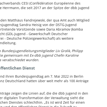
achverbands CESI (Confédération Européenne des
ne Herrmann, die seit 2017 an der Spitze der dbb jugend
nden Matthäus Fandrejewski, der qua Amt auch Mitglied
esjugendtag Sandra Heisig von der DSTG-Jugend
vertretende Vorsitzende sowie Daria Abramov (komba
echt (GDL-Jugend - Gewerkschaft Deutscher
zei - Deutsche Polizeigewerkschaft) als weitere
ndleitung.
Bundesjugendleitungsmitglieder Liv Grolik, Philipp
ie gemeinsam mit Ex-dbb jugend Chefin Karoline
s verabschiedet wurden.
ffentlichen Dienst
nd ihren Bundesjugendtag am 7. Mai 2022 in Berlin
ganz Deutschland hatten über weit mehr als 100 Anträge
träge zeigen die Linien auf, die die dbb jugend in den
r digitalen Transformation der Verwaltung sieht die
hen Dienstes schlechthin. „Es ist wird Zeit für einen
in und den öffentlichen Dienst in die Zukunft zu