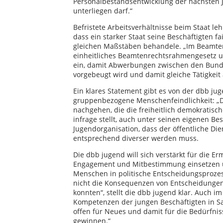
Personalbestandsentwicklung der nächsten J
unterliegen darf.“
Befristete Arbeitsverhältnisse beim Staat le
dass ein starker Staat seine Beschäftigten f
gleichen Maßstäben behandele. „Im Beamtenb
einheitliches Beamtenrechtsrahmengesetz u
ein, damit Abwerbungen zwischen den Bundes
vorgebeugt wird und damit gleiche Tätigkeit 
Ein klares Statement gibt es von der dbb j
gruppenbezogene Menschenfeindlichkeit: „D
nachgehen, die die freiheitlich demokrati
infrage stellt, auch unter seinen eigenen Be
Jugendorganisation, dass der öffentliche Die
entsprechend diverser werden muss.
Die dbb jugend will sich verstärkt für die
Engagement und Mitbestimmung einsetzen un
Menschen in politische Entscheidungsprozes
nicht die Konsequenzen von Entscheidungen 
konnten“, stellt die dbb jugend klar. Auch i
Kompetenzen der jungen Beschäftigten in S
offen für Neues und damit für die Bedürfnis
gewinnen.“