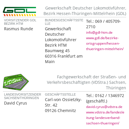
Gewerkschaft Deutscher Lokomotivführer,
Bezirk Hessen-Thüringen-Mittelrhein (GDL)
VORSITZENDER GDL
BUNDESGESCHÄFTSSTE
Tel.:
069 / 405709-
BEZIRK HTM
LLE
2710
Rasmus Runde
Gewerkschaft
info@gdl-htm.de
Deutscher
www.gdl.de/bezirke-
Lokomotivführer
ortsgruppen/hessen-
Bezirk HTM
thueringen-mittelrhein/
Baumweg 45
60316 Frankfurt am
Main
Fachgewerkschaft der Straßen- und
Verkehrsbeschäftigten (VDStra.) Sachsen,
Thüringen
LANDESVORSITZENDER
GESCHÄFTSSTELLE
Tel.:
0162 / 1346972
SACHSEN/THÜRINGEN
Carl-von Ossietzky-
(geschäftl.)
David Cyrus
Str. 42
david.cyrus@vdstra.de
09126 Chemnitz
www.vdstra.de/landesle
itung-landesverband-
sachsen-thueringen/