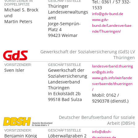
VORSITZENDE IN
GESCHÄFTSSTELLE
Tel.:
0361 / 57 332-
DOPPELSPITZE
Thüringer
1533
Michael S. Brock
Landesverwaltungs
info@gdv-bund.de
und
amt
www.gdv-
Martin Peters
Jorge-Semprún-
bund.de/Landesverbae
Platz 4
nde/Thueringen/
99423 Weimar
Gewerkschaft der Sozialversicherung (GdS) LV
Thüringen
VORSITZENDER:
GESCHÄFTSSTELLE
landesverband.thuering
Sven Isler
Gewerkschaft der
en@gds.info
Sozialversicherung
www.gds.info/wir/lande
Landesverband
sverbaende/thueringen
Thüringen
/
In Eckolstädt 2b
Mobil:
0162 /
99518 Bad Sulza
9290378
(dienstl.)
Deutscher Berufsverband für soziale
Arbeit (DBSH)
VORSITZENDER:
GESCHÄFTSSTELLE
info@dbsh-
Benjamin König
Löberwallgraben 2
thueringen.de