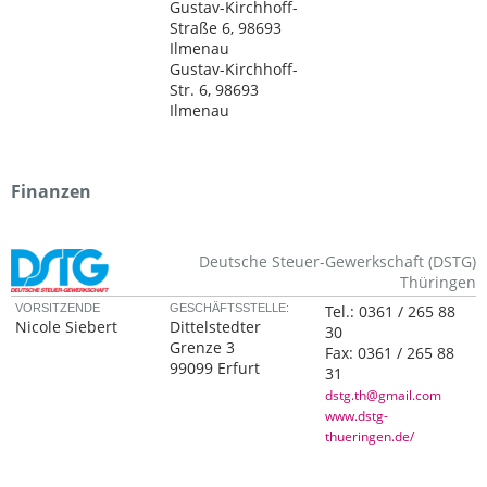
Gustav-Kirchhoff-
Straße 6, 98693
Ilmenau
Gustav-Kirchhoff-
Str. 6, 98693
Ilmenau
Finanzen
Deutsche Steuer-Gewerkschaft (DSTG)
Thüringen
VORSITZENDE
GESCHÄFTSSTELLE:
Tel.:
0361 / 265 88
Nicole Siebert
Dittelstedter
30
Grenze 3
Fax:
0361 / 265 88
99099 Erfurt
31
dstg.th@gmail.com
www.dstg-
thueringen.de/