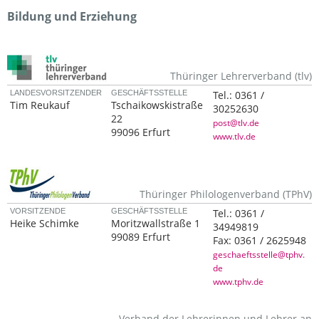
Bildung und Erziehung
Thüringer Lehrerverband (tlv)
LANDESVORSITZENDER
GESCHÄFTSSTELLE
Tel.:
0361 /
Tim Reukauf
Tschaikowskistraße
30252630
22
post@tlv.de
99096 Erfurt
www.tlv.de
Thüringer Philologenverband (TPhV)
VORSITZENDE
GESCHÄFTSSTELLE
Tel.:
0361 /
Heike Schimke
Moritzwallstraße 1
34949819
99089 Erfurt
Fax:
0361 / 2625948
geschaeftsstelle@tphv.
de
www.tphv.de
Verband der Lehrerinnen und Lehrer an