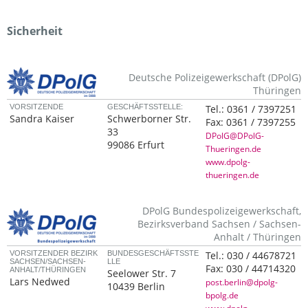
Sicherheit
Deutsche Polizeigewerkschaft (DPolG)
Thüringen
VORSITZENDE
GESCHÄFTSSTELLE:
Tel.:
0361 / 7397251
Sandra Kaiser
Schwerborner Str.
Fax:
0361 / 7397255
33
DPolG@DPolG-
99086 Erfurt
Thueringen.de
www.dpolg-
thueringen.de
DPolG Bundespolizeigewerkschaft,
Bezirksverband Sachsen / Sachsen-
Anhalt / Thüringen
VORSITZENDER BEZIRK
BUNDESGESCHÄFTSSTE
Tel.:
030 / 44678721
SACHSEN/SACHSEN-
LLE
Fax:
030 / 44714320
ANHALT/THÜRINGEN
Seelower Str. 7
Lars Nedwed
post.berlin@dpolg-
10439 Berlin
bpolg.de