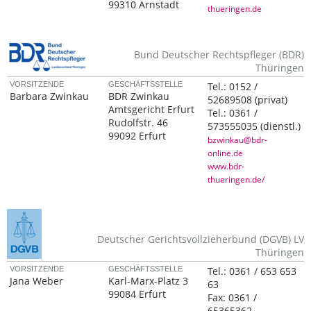
99310 Arnstadt
thueringen.de
Bund Deutscher Rechtspfleger (BDR)
Thüringen
VORSITZENDE
GESCHÄFTSSTELLE
Tel.:
0152 /
Barbara Zwinkau
BDR Zwinkau
52689508
(privat)
Amtsgericht Erfurt
Tel.:
0361 /
Rudolfstr. 46
573555035
(dienstl.)
99092 Erfurt
bzwinkau@bdr-
online.de
www.bdr-
thueringen.de/
Deutscher Gerichtsvollzieherbund (DGVB) LV
Thüringen
VORSITZENDE
GESCHÄFTSSTELLE
Tel.:
0361 / 653 653
Jana Weber
Karl-Marx-Platz 3
63
99084 Erfurt
Fax:
0361 /
65365362