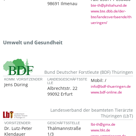
98691 Ilmenau
bte-th@philiahund.de
www.bte.dbb.de/der-
bte/landesverbaende/th
ueringen/
Umwelt und Gesundheit
Bund Deutscher Forstleute (BDF) Thüringen
KOMM. VORSITZENDER
LANDESGESCHÄFTSSTE
Mobil:
/
LLE
Jens Düring
info@bdf-thueringen.de
Albrechtstr. 22
www.bdf-online.de
99092 Erfurt
Landesverband der beamteten Tierärzte
Thüringen (LbT)
VORSITZENDER:
GESCHÄFTSSTELLE
lbt-th@gmx.de
Dr. Lutz-Peter
Thälmannstraße
www.ltkt.de
Klendauer
1/3
www.amtstierarzt.de