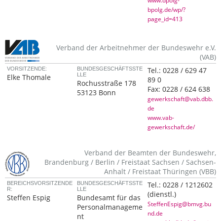
www.dpolg-
bpolg.de/wp/?
page_id=413
Verband der Arbeitnehmer der Bundeswehr e.V.
(VAB)
VORSITZENDE:
BUNDESGESCHÄFTSSTE
Tel.:
0228 / 629 47
LLE
Elke Thomale
89 0
Rochusstraße 178
Fax:
0228 / 624 638
53123 Bonn
gewerkschaft@vab.dbb.
de
www.vab-
gewerkschaft.de/
Verband der Beamten der Bundeswehr,
Brandenburg / Berlin / Freistaat Sachsen / Sachsen-
Anhalt / Freistaat Thüringen (VBB)
BEREICHSVORSITZENDE
BUNDESGESCHÄFTSSTE
Tel.:
0228 / 1212602
R:
LLE
(dienstl.)
Steffen Espig
Bundesamt für das
SteffenEspig@bmvg.bu
Personalmanageme
nd.de
nt