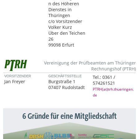
n des Höheren
Dienstes in
Thüringen
c/o Vorsitzender
Volker Kurz
Über den Teichen
26
99098 Erfurt
Vereinigung der Prüfbeamten am Thüringer
Rechnungshof (PTRH)
VORSITZENDER
GESCHÄFTSSTELLE
Tel.:
0361 /
Jan Freyer
Burgstraße 1
574261521
07407 Rudolstadt
PTRH(at)trh.thueringen.
de
6 Gründe für eine Mitgliedschaft