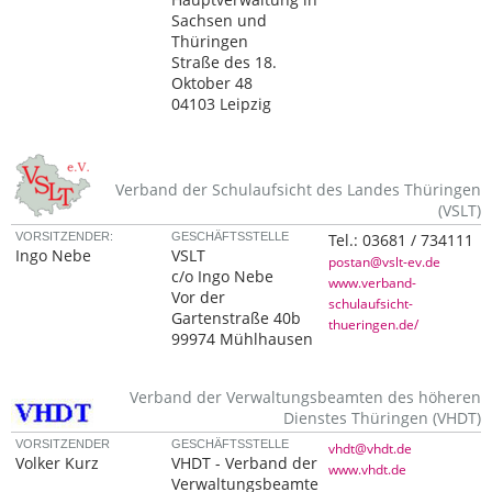
Sachsen und
Thüringen
Straße des 18.
Oktober 48
04103 Leipzig
Verband der Schulaufsicht des Landes Thüringen
(VSLT)
VORSITZENDER:
GESCHÄFTSSTELLE
Tel.:
03681 / 734111
Ingo Nebe
VSLT
postan@vslt-ev.de
c/o Ingo Nebe
www.verband-
Vor der
schulaufsicht-
Gartenstraße 40b
thueringen.de/
99974 Mühlhausen
Verband der Verwaltungsbeamten des höheren
Dienstes Thüringen (VHDT)
VORSITZENDER
GESCHÄFTSSTELLE
vhdt@vhdt.de
Volker Kurz
VHDT - Verband der
www.vhdt.de
Verwaltungsbeamte