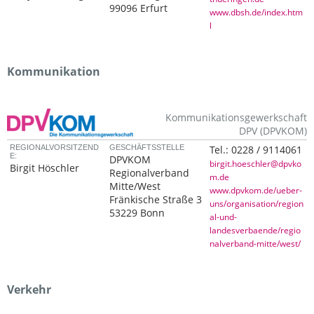
99096 Erfurt
www.dbsh.de/index.htm
l
Kommunikation
Kommunikationsgewerkschaft
DPV (DPVKOM)
REGIONALVORSITZEND
GESCHÄFTSSTELLE
Tel.:
0228 / 9114061
E:
DPVKOM
birgit.hoeschler@dpvko
Birgit Höschler
Regionalverband
m.de
Mitte/West
www.dpvkom.de/ueber-
Fränkische Straße 3
uns/organisation/region
53229 Bonn
al-und-
landesverbaende/regio
nalverband-mitte/west/
Verkehr