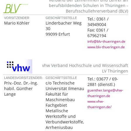
berufsbildenden Schulen in Thüringen -
Berufsschullehrerverband (BLV)
VORSITZENDER
GESCHÄFTSSTELLE
Tel.:
0361 /
Mario Köhler
Linderbacher Weg
34949004
30
Fax:
0361 /
99099 Erfurt
67962194
info@blv-thueringen.de
www.blv-thueringen.de
vhw Verband Hochschule und Wissenschaft
LV Thüringen
LANDESVORSITZENDER:
GESCHÄFTSSTELLE
Tel.:
03677 / 69-
Priv.-Doz. Dr.-Ing.
c/o Technische
2881
(dienstl.)
habil. Günther
Universität Ilmenau
guenther.lange@vhw-
Lange
Fakultät für
thueringen.de
Maschinenbau
www.vhw-
Fachgebiet
thueringen.de/
Metallische
Werkstoffe und
Verbundwerkstoffe,
Arrheniusbau