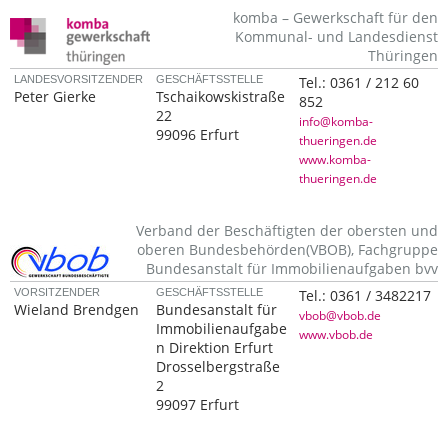
komba – Gewerkschaft für den
Kommunal- und Landesdienst
Thüringen
LANDESVORSITZENDER
GESCHÄFTSSTELLE
Tel.:
0361 / 212 60
Peter Gierke
Tschaikowskistraße
852
22
info@komba-
99096 Erfurt
thueringen.de
www.komba-
thueringen.de
Verband der Beschäftigten der obersten und
oberen Bundesbehörden(VBOB), Fachgruppe
Bundesanstalt für Immobilienaufgaben bvv
VORSITZENDER
GESCHÄFTSSTELLE
Tel.:
0361 / 3482217
Wieland Brendgen
Bundesanstalt für
vbob@vbob.de
Immobilienaufgabe
www.vbob.de
n Direktion Erfurt
Drosselbergstraße
2
99097 Erfurt