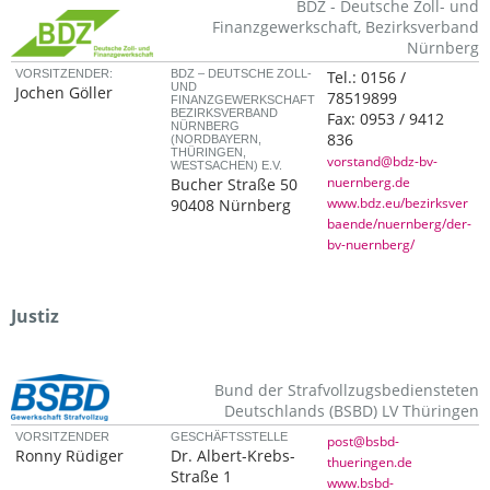
BDZ - Deutsche Zoll- und
Finanzgewerkschaft, Bezirksverband
Nürnberg
VORSITZENDER:
BDZ – DEUTSCHE ZOLL-
Tel.:
0156 /
UND
Jochen Göller
78519899
FINANZGEWERKSCHAFT
BEZIRKSVERBAND
Fax:
0953 / 9412
NÜRNBERG
836
(NORDBAYERN,
THÜRINGEN,
vorstand@bdz-bv-
WESTSACHEN) E.V.
nuernberg.de
Bucher Straße 50
www.bdz.eu/bezirksver
90408 Nürnberg
baende/nuernberg/der-
bv-nuernberg/
Justiz
Bund der Strafvollzugsbediensteten
Deutschlands (BSBD) LV Thüringen
VORSITZENDER
GESCHÄFTSSTELLE
post@bsbd-
Ronny Rüdiger
Dr. Albert-Krebs-
thueringen.de
Straße 1
www.bsbd-