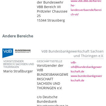
www.vbb.dbb.de/bereic
der Bundeswehr
he-
VBB Bereich VII
landesverbaende/berei
Prötzeler Chaussee
ch-vii/
25
15344 Strausberg
Andere Bereiche
VdB Bundesbankgewerkschaft Sachsen
und Thüringen e.V.
VORSITZENDER
GESCHÄFTSSTELLE
vdb-
BEREICH SACHSEN UND
Vorsitzender der
sth@bundesbankgewer
THÜRINGEN
VdB
Mario Straßburger
kschaft.de
BUNDESBANKGEWE
www.bundesbankgewer
RKSCHAFT
kschaft.de
SACHSEN UND
THÜRINGEN e.V.
c/o Deutsche
Bundesbank
Hauptverwaltung in