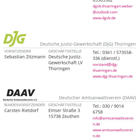
dgvb.thueringen.weber
@outlook.com
www.dgvb.de
Deutsche Justiz-Gewerkschaft (DJG) Thüringen
VORSITZENDER
GESCHÄFTSSTELLE
Tel.:
0361 / 573558-
Sebastian Zitzmann
Deutsche Justiz-
336
(dienstl.)
Gewerkschaft LV
vorstand@djg-
Thüringen
thueringen.de
www.djg-thueringen.de
Deutscher Amtsanwaltsverein (DAAV)
BUNDESVORSITZENDER
GESCHÄFTSSTELLE
Tel.:
030 / 9014
Carsten Rietdorf
Emser Straße 3
6758
15738 Zeuthen
info@amtsanwaltsverei
n.de
www.amtsanwaltsverei
n.de