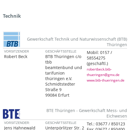
Technik
Gewerkschaft Technik und Naturwissenschaft (BTB)
Thüringen
VORSITZENDER
GESCHÄFTSSTELLE
Mobil:
0157 /
Robert Beck
BTB Thüringen c/o
58554275
tbb
(geschäftl.)
beamtenbund und
robertbeck.btb-
tarifunion
thueringen@gmx.de
thüringen e.V.
www.btb-thueringen.de
Schmidtstedter
Straße 9
99084 Erfurt
BTE Thüringen - Gewerkschaft Mess- und
Eichwesen
VORSITZENDER:
GESCHÄFTSSTELLE
Tel.:
03677 / 850123
Jens Hahnewald
Unterpörlitzer Str. 2
Fax:
03677 / 850400