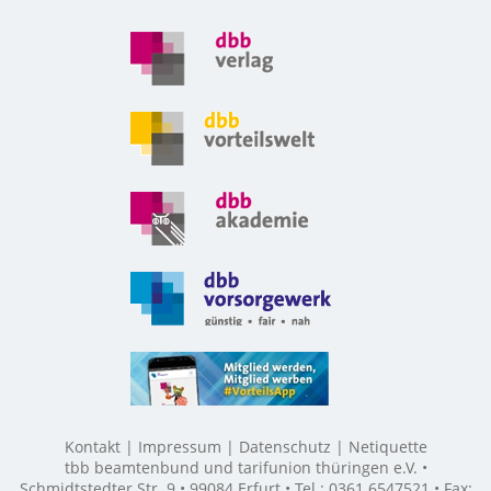
Kontakt
Impressum
Datenschutz
Netiquette
tbb beamtenbund und tarifunion thüringen e.V. •
Schmidtstedter Str. 9 • 99084 Erfurt • Tel.: 0361 6547521 • Fax: