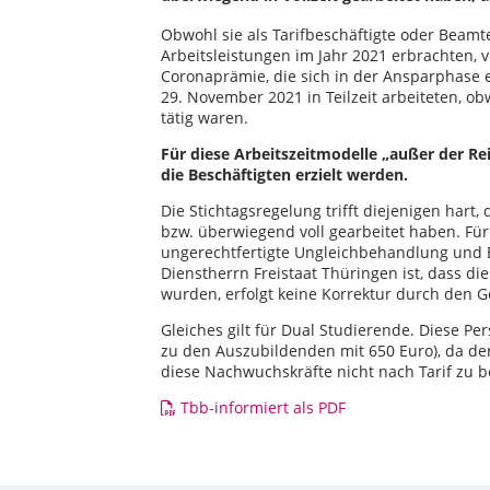
Obwohl sie als Tarifbeschäftigte oder Beamt
Arbeitsleistungen im Jahr 2021 erbrachten, 
Coronaprämie, die sich in der Ansparphase 
29. November 2021 in Teilzeit arbeiteten, o
tätig waren.
Für diese Arbeitszeitmodelle „außer der 
die Beschäftigten erzielt werden.
Die Stichtagsregelung trifft diejenigen har
bzw. überwiegend voll gearbeitet haben. Für
ungerechtfertigte Ungleichbehandlung und B
Dienstherrn Freistaat Thüringen ist, dass di
wurden, erfolgt keine Korrektur durch den Ges
Gleiches gilt für Dual Studierende. Diese Pe
zu den Auszubildenden mit 650 Euro), da der
diese Nachwuchskräfte nicht nach Tarif zu b
Tbb-informiert als PDF