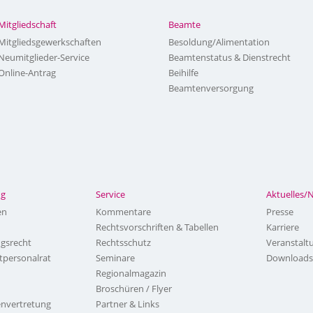
Mitgliedschaft
Beamte
Mitgliedsgewerkschaften
Besoldung/Alimentation
Neumitglieder-Service
Beamtenstatus & Dienstrecht
Online-Antrag
Beihilfe
Beamtenversorgung
ng
Service
Aktuelles/
en
Kommentare
Presse
Rechtsvorschriften & Tabellen
Karriere
ngsrecht
Rechtsschutz
Veranstalt
tpersonalrat
Seminare
Downloads
Regionalmagazin
Broschüren / Flyer
nvertretung
Partner & Links