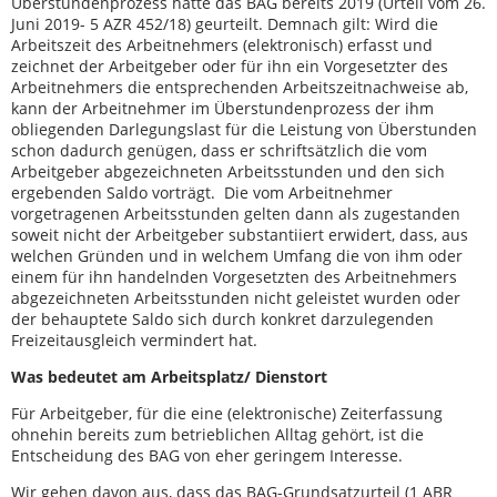
Überstundenprozess hatte das BAG bereits 2019 (Urteil vom 26.
Juni 2019- 5 AZR 452/18) geurteilt. Demnach gilt: Wird die
Arbeitszeit des Arbeitnehmers (elektronisch) erfasst und
zeichnet der Arbeitgeber oder für ihn ein Vorgesetzter des
Arbeitnehmers die entsprechenden Arbeitszeitnachweise ab,
kann der Arbeitnehmer im Überstundenprozess der ihm
obliegenden Darlegungslast für die Leistung von Überstunden
schon dadurch genügen, dass er schriftsätzlich die vom
Arbeitgeber abgezeichneten Arbeitsstunden und den sich
ergebenden Saldo vorträgt. Die vom Arbeitnehmer
vorgetragenen Arbeitsstunden gelten dann als zugestanden
soweit nicht der Arbeitgeber substantiiert erwidert, dass, aus
welchen Gründen und in welchem Umfang die von ihm oder
einem für ihn handelnden Vorgesetzten des Arbeitnehmers
abgezeichneten Arbeitsstunden nicht geleistet wurden oder
der behauptete Saldo sich durch konkret darzulegenden
Freizeitausgleich vermindert hat.
Was bedeutet am Arbeitsplatz/ Dienstort
Für Arbeitgeber, für die eine (elektronische) Zeiterfassung
ohnehin bereits zum betrieblichen Alltag gehört, ist die
Entscheidung des BAG von eher geringem Interesse.
Wir gehen davon aus, dass das BAG-Grundsatzurteil (1 ABR