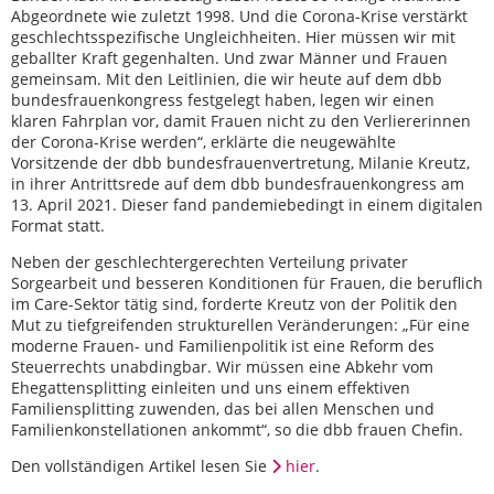
Abgeordnete wie zuletzt 1998. Und die Corona-Krise verstärkt
geschlechtsspezifische Ungleichheiten. Hier müssen wir mit
geballter Kraft gegenhalten. Und zwar Männer und Frauen
gemeinsam. Mit den Leitlinien, die wir heute auf dem dbb
bundesfrauenkongress festgelegt haben, legen wir einen
klaren Fahrplan vor, damit Frauen nicht zu den Verliererinnen
der Corona-Krise werden“, erklärte die neugewählte
Vorsitzende der dbb bundesfrauenvertretung, Milanie Kreutz,
in ihrer Antrittsrede auf dem dbb bundesfrauenkongress am
13. April 2021. Dieser fand pandemiebedingt in einem digitalen
Format statt.
Neben der geschlechtergerechten Verteilung privater
Sorgearbeit und besseren Konditionen für Frauen, die beruflich
im Care-Sektor tätig sind, forderte Kreutz von der Politik den
Mut zu tiefgreifenden strukturellen Veränderungen: „Für eine
moderne Frauen- und Familienpolitik ist eine Reform des
Steuerrechts unabdingbar. Wir müssen eine Abkehr vom
Ehegattensplitting einleiten und uns einem effektiven
Familiensplitting zuwenden, das bei allen Menschen und
Familienkonstellationen ankommt“, so die dbb frauen Chefin.
Den vollständigen Artikel lesen Sie
hier
.