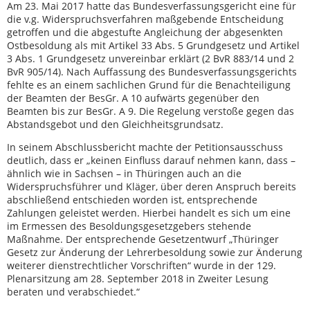
Am 23. Mai 2017 hatte das Bundesverfassungsgericht eine für
die v.g. Widerspruchsverfahren maßgebende Entscheidung
getroffen und die abgestufte Angleichung der abgesenkten
Ostbesoldung als mit Artikel 33 Abs. 5 Grundgesetz und Artikel
3 Abs. 1 Grundgesetz unvereinbar erklärt (2 BvR 883/14 und 2
BvR 905/14). Nach Auffassung des Bundesverfassungsgerichts
fehlte es an einem sachlichen Grund für die Benachteiligung
der Beamten der BesGr. A 10 aufwärts gegenüber den
Beamten bis zur BesGr. A 9. Die Regelung verstoße gegen das
Abstandsgebot und den Gleichheitsgrundsatz.
In seinem Abschlussbericht machte der Petitionsausschuss
deutlich, dass er „keinen Einfluss darauf nehmen kann, dass –
ähnlich wie in Sachsen – in Thüringen auch an die
Widerspruchsführer und Kläger, über deren Anspruch bereits
abschließend entschieden worden ist, entsprechende
Zahlungen geleistet werden. Hierbei handelt es sich um eine
im Ermessen des Besoldungsgesetzgebers stehende
Maßnahme. Der entsprechende Gesetzentwurf „Thüringer
Gesetz zur Änderung der Lehrerbesoldung sowie zur Änderung
weiterer dienstrechtlicher Vorschriften“ wurde in der 129.
Plenarsitzung am 28. September 2018 in Zweiter Lesung
beraten und verabschiedet.“