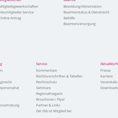
Mitgliedsgewerkschaften
Besoldung/Alimentation
Neumitglieder-Service
Beamtenstatus & Dienstrecht
Online-Antrag
Beihilfe
Beamtenversorgung
ng
Service
Aktuelles/
en
Kommentare
Presse
Rechtsvorschriften & Tabellen
Karriere
ngsrecht
Rechtsschutz
Veranstalt
tpersonalrat
Seminare
Downloads
Regionalmagazin
Broschüren / Flyer
nvertretung
Partner & Links
Der tbb ist Mitglied bei