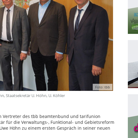
Foto: tbb
ann, Staatsekretär U. Höhn, U. Köhler
ch Vertreter des tbb beamtenbund und tarifunion
är für die Verwaltungs-, Funktional- und Gebietsreform
Uwe Höhn zu einem ersten Gespräch in seiner neuen