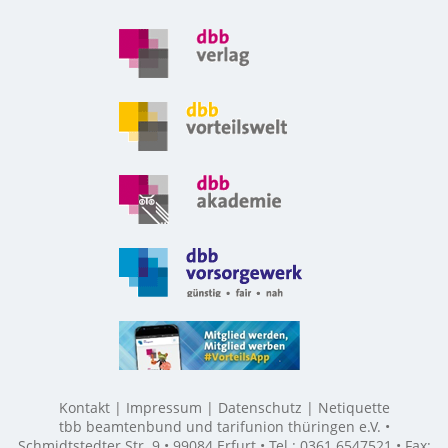
Kontakt
Impressum
Datenschutz
Netiquette
tbb beamtenbund und tarifunion thüringen e.V. •
Schmidtstedter Str. 9 • 99084 Erfurt • Tel.: 0361 6547521 • Fax: