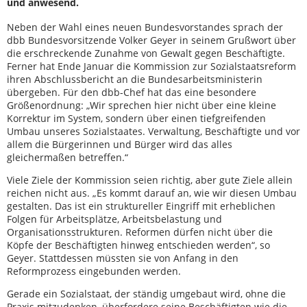
und anwesend.
Neben der Wahl eines neuen Bundesvorstandes sprach der
dbb Bundesvorsitzende Volker Geyer in seinem Grußwort über
die erschreckende Zunahme von Gewalt gegen Beschäftigte.
Ferner hat Ende Januar die Kommission zur Sozialstaatsreform
ihren Abschlussbericht an die Bundesarbeitsministerin
übergeben. Für den dbb-Chef hat das eine besondere
Größenordnung: „Wir sprechen hier nicht über eine kleine
Korrektur im System, sondern über einen tiefgreifenden
Umbau unseres Sozialstaates. Verwaltung, Beschäftigte und vor
allem die Bürgerinnen und Bürger wird das alles
gleichermaßen betreffen.“
Viele Ziele der Kommission seien richtig, aber gute Ziele allein
reichen nicht aus. „Es kommt darauf an, wie wir diesen Umbau
gestalten. Das ist ein struktureller Eingriff mit erheblichen
Folgen für Arbeitsplätze, Arbeitsbelastung und
Organisationsstrukturen. Reformen dürfen nicht über die
Köpfe der Beschäftigten hinweg entschieden werden“, so
Geyer. Stattdessen müssten sie von Anfang in den
Reformprozess eingebunden werden.
Gerade ein Sozialstaat, der ständig umgebaut wird, ohne die
Praxis mitzudenken, überfordere seine Beschäftigten wie die