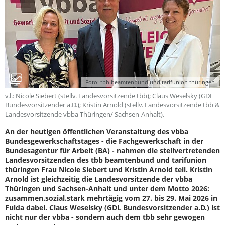
Foto: tbb beamtenbund und tarifunion thüringen
v.l.: Nicole Siebert (stellv. Landesvorsitzende tbb); Claus Weselsky (GDL
Bundesvorsitzender a.D.); Kristin Arnold (stellv. Landesvorsitzende tbb &
Landesvorsitzende vbba Thüringen/ Sachsen-Anhalt).
An der heutigen öffentlichen Veranstaltung des vbba
Bundesgewerkschaftstages - die Fachgewerkschaft in der
Bundesagentur für Arbeit (BA) - nahmen die stellvertretenden
Landesvorsitzenden des tbb beamtenbund und tarifunion
thüringen Frau Nicole Siebert und Kristin Arnold teil. Kristin
Arnold ist gleichzeitig die Landesvorsitzende der vbba
Thüringen und Sachsen-Anhalt und unter dem Motto 2026:
zusammen.sozial.stark mehrtägig vom 27. bis 29. Mai 2026 in
Fulda dabei. Claus Weselsky (GDL Bundesvorsitzender a.D.) ist
nicht nur der vbba - sondern auch dem tbb sehr gewogen