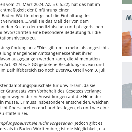
l vom 21. März 2024, Az. 5 C 5.22), hat das hat im
htmäßigkeit der Einführung einer
 Baden-Württembergs auf die Einhaltung des
Mo
t verwiesen, „..weil sie das Maß der von dem
 an den Kosten der medizinischen und pflegerischen
ilfevorschriften eine besondere Bedeutung für die
ationsniveaus zu.
lsbegründung aus: "Dies gilt umso mehr, als angesichts
stellung mangelnder Amtsangemessenheit ihrer
 davon ausgegangen werden kann, die Alimentation
n Art. 33 Abs. 5 GG gebotene Besoldungsniveau und
m Beihilfebereich (so noch BVerwG, Urteil vom 3. Juli
Kostendämpfungspauschale für unwirksam, da sie
 Der Grundsatz vom Vorbehalt des Gesetzes verlange
zungen wegen deren Auswirkungen auf die Höhe der
geln müsse. Er muss insbesondere entscheiden, welchen
cht überschreiten darf und festlegen, ob und wie eine
 staffeln sei.
dämpfungspauschale nicht vorgesehen.
Jedoch gibt es
ers als in Baden-Württemberg ist die Möglichkeit, u.a.