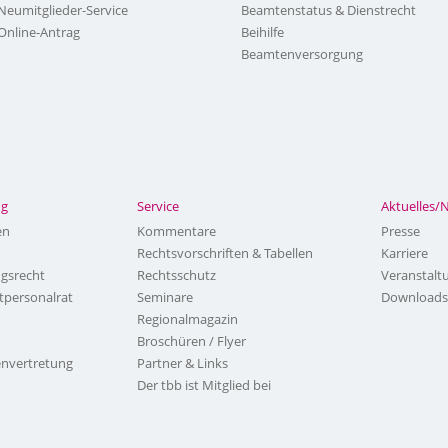
Neumitglieder-Service
Beamtenstatus & Dienstrecht
Online-Antrag
Beihilfe
Beamtenversorgung
ng
Service
Aktuelles/
en
Kommentare
Presse
Rechtsvorschriften & Tabellen
Karriere
ngsrecht
Rechtsschutz
Veranstalt
tpersonalrat
Seminare
Downloads
Regionalmagazin
Broschüren / Flyer
nvertretung
Partner & Links
Der tbb ist Mitglied bei