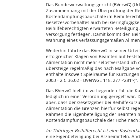
Das Bundesverwaltungsgericht (BVerwG) (Urtei
Zusammenhang mit der Überprüfung der Rec
Kostendämpfungspauschale im Beihilferecht
Gesetzesvorbehaltes auch bei Geringfügigkei
Beihilfeberechtigten erwarteten Beteiligung
Versorgung festlegen. Damit kommt den Beih
Wahrung eines verfassungsgemäßen Aliment
Weiterhin führte das BVerwG in seiner Urtei
erfolgreicher Klagen von Beamten auf Fest
Alimentation nicht mehr selbstverständlich
übersteige regelmäßig das nach Maßgabe vo
enthalte insoweit Spielräume für Kürzungen i
2003 - 2 C 36.02 - BVerwGE 118, 277 <281>)".
Das BVerwG hielt im vorliegenden Fall die 
lediglich in einer Verordnung geregelt war.
aber, dass der Gesetzgeber bei Beihilfekür
Alimentation die Grenzen hierfür selbst re
Rahmen die Eigenbeteiligung der Beamten ni
Kostendämpfungspauschale der Höhe nach zu
Im Thüringer Beihilferecht ist eine Kosten
eine Eigenbeteiligung bei Arzneimitteln. And