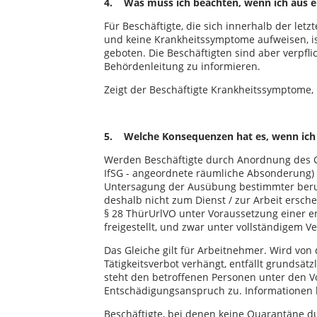
4. Was muss ich beachten, wenn ich aus e
Für Beschäftigte, die sich innerhalb der let
und keine Krankheitssymptome aufweisen, ist
geboten. Die Beschäftigten sind aber verpfl
Behördenleitung zu informieren.
Zeigt der Beschäftigte Krankheitssymptome, i
5. Welche Konsequenzen hat es, wenn ich 
Werden Beschäftigte durch Anordnung des G
IfSG - angeordnete räumliche Absonderung) ges
Untersagung der Ausübung bestimmter beruf
deshalb nicht zum Dienst / zur Arbeit ersch
§ 28 ThürUrlVO unter Voraussetzung einer 
freigestellt, und zwar unter vollständigem V
Das Gleiche gilt für Arbeitnehmer. Wird vo
Tätigkeitsverbot verhängt, entfällt grundsätz
steht den betroffenen Personen unter den V
Entschädigungsanspruch zu. Informationen h
Beschäftigte, bei denen keine Quarantäne 