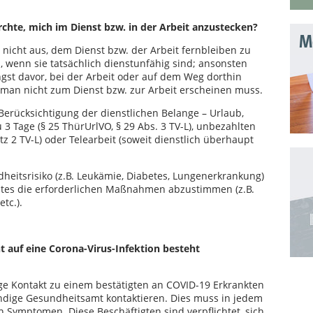
rchte, mich im Dienst bzw. in der Arbeit anzustecken?
Mo
 nicht aus, dem Dienst bzw. der Arbeit fernbleiben zu
, wenn sie tatsächlich dienstunfähig sind; ansonsten
Angst davor, bei der Arbeit oder auf dem Weg dorthin
s man nicht zum Dienst bzw. zur Arbeit erscheinen muss.
erücksichtigung der dienstlichen Belange – Urlaub,
 3 Tage (§ 25 ThürUrlVO, § 29 Abs. 3 TV-L), unbezahlten
tz 2 TV-L) oder Telearbeit (soweit dienstlich überhaupt
eitsrisiko (z.B. Leukämie, Diabetes, Lungenerkrankung)
tes die erforderlichen Maßnahmen abzustimmen (z.B.
tc.).
 auf eine Corona-Virus-Infektion besteht
Tage Kontakt zu einem bestätigten an COVID-19 Erkrankten
ndige Gesundheitsamt kontaktieren. Dies muss in jedem
n Symptomen. Diese Beschäftigten sind verpflichtet, sich