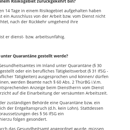
inem Risikogebiet zurückgekehrt bin?
zten 14 Tage in einem Risikogebiet aufgehalten haben
 ein Ausschluss von der Arbeit bzw. vom Dienst nicht
ichtet, nach der Rückkehr umgehend ihre
st er dienst- bzw. arbeitsunfähig.
unter Quarantäne gestellt werde?
esundheitsamtes im Inland unter Quarantäne (§ 30
tellt oder ein berufliches Tätigkeitsverbot (§ 31 IfSG -
licher Tätigkeiten) ausgesprochen und können/ dürfen
einen, werden Beamte nach § 60 Abs. 2 ThürBG i.V.m.
entsprechenden Anzeige beim Dienstherrn vom Dienst
erzicht auf die Einarbeitung der versäumten Arbeitszeit.
n der zuständigen Behörde eine Quarantäne bzw. ein
lich der Entgeltanspruch (d.h. kein Lohn). Stattdessen
oraussetzungen des § 56 IfSG ein
ierzu folgen gesondert.
durch das Gesundheitsamt angeordnet wurde, müssen