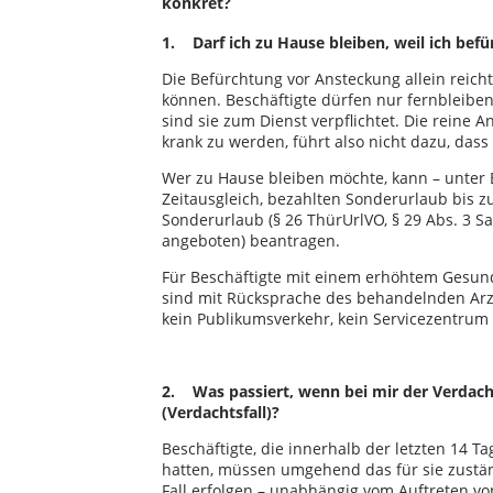
konkret?
1. Darf ich zu Hause bleiben, weil ich befü
Die Befürchtung vor Ansteckung allein reicht
können. Beschäftigte dürfen nur fernbleiben
sind sie zum Dienst verpflichtet. Die reine 
krank zu werden, führt also nicht dazu, das
Wer zu Hause bleiben möchte, kann – unter B
Zeitausgleich, bezahlten Sonderurlaub bis zu
Sonderurlaub (§ 26 ThürUrlVO, § 29 Abs. 3 Sa
angeboten) beantragen.
Für Beschäftigte mit einem erhöhtem Gesundh
sind mit Rücksprache des behandelnden Arz
kein Publikumsverkehr, kein Servicezentrum e
2. Was passiert, wenn bei mir der Verdacht
(Verdachtsfall)?
Beschäftigte, die innerhalb der letzten 14 
hatten, müssen umgehend das für sie zustä
Fall erfolgen – unabhängig vom Auftreten vo