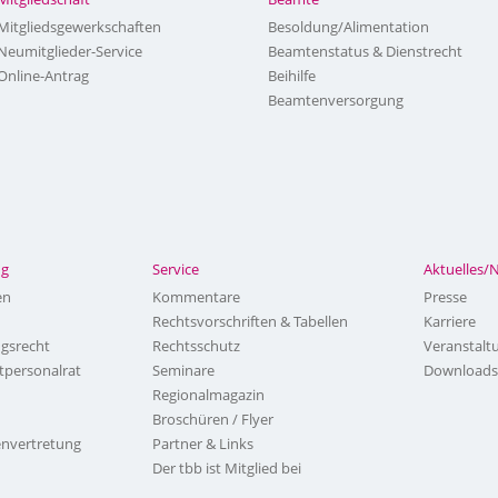
Mitgliedsgewerkschaften
Besoldung/Alimentation
Neumitglieder-Service
Beamtenstatus & Dienstrecht
Online-Antrag
Beihilfe
Beamtenversorgung
ng
Service
Aktuelles/
en
Kommentare
Presse
Rechtsvorschriften & Tabellen
Karriere
ngsrecht
Rechtsschutz
Veranstalt
tpersonalrat
Seminare
Downloads
Regionalmagazin
Broschüren / Flyer
nvertretung
Partner & Links
Der tbb ist Mitglied bei