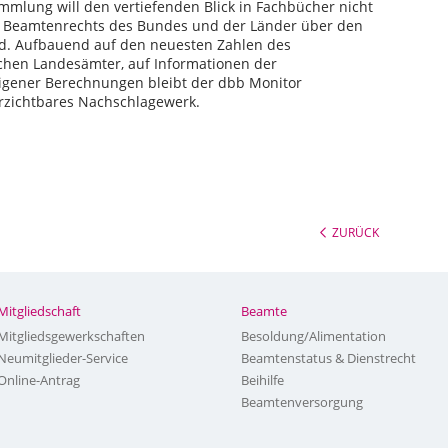
mmlung will den vertiefenden Blick in Fachbücher nicht
nd Beamtenrechts des Bundes und der Länder über den
sind. Aufbauend auf den neuesten Zahlen des
schen Landesämter, auf Informationen der
igener Berechnungen bleibt der dbb Monitor
erzichtbares Nachschlagewerk.
ZURÜCK
Mitgliedschaft
Beamte
Mitgliedsgewerkschaften
Besoldung/Alimentation
Neumitglieder-Service
Beamtenstatus & Dienstrecht
Online-Antrag
Beihilfe
Beamtenversorgung