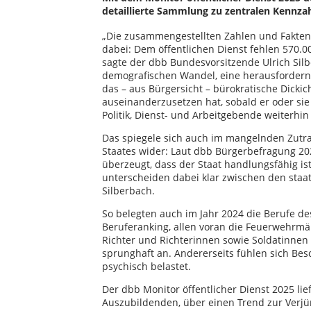
detaillierte Sammlung zu zentralen Kennzah
„Die zusammengestellten Zahlen und Fakten 
dabei: Dem öffentlichen Dienst fehlen 570.00
sagte der dbb Bundesvorsitzende Ulrich Silb
demografischen Wandel, eine herausfordernd
das – aus Bürgersicht – bürokratische Dickic
auseinanderzusetzen hat, sobald er oder sie
Politik, Dienst- und Arbeitgebende weiterhin
Das spiegele sich auch im mangelnden Zutra
Staates wider: Laut dbb Bürgerbefragung 20
überzeugt, dass der Staat handlungsfähig i
unterscheiden dabei klar zwischen den staatl
Silberbach.
So belegten auch im Jahr 2024 die Berufe des
Beruferanking, allen voran die Feuerwehrmä
Richter und Richterinnen sowie Soldatinnen 
sprunghaft an. Andererseits fühlen sich Besc
psychisch belastet.
Der dbb Monitor öffentlicher Dienst 2025 lie
Auszubildenden, über einen Trend zur Ver