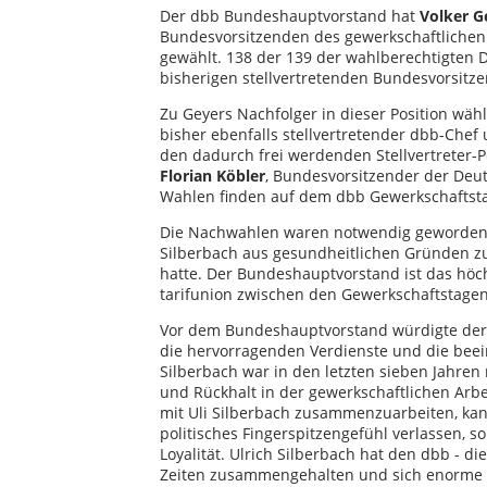
Der dbb Bundeshauptvorstand hat
Volker G
Bundesvorsitzenden des gewerkschaftliche
gewählt. 138 der 139 der wahlberechtigten D
bisherigen stellvertretenden Bundesvorsitze
Zu Geyers Nachfolger in dieser Position wä
bisher ebenfalls stellvertretender dbb-Che
den dadurch frei werdenden Stellvertreter-
Florian Köbler
, Bundesvorsitzender der Deu
Wahlen finden auf dem dbb Gewerkschaftsta
Die Nachwahlen waren notwendig geworden,
Silberbach aus gesundheitlichen Gründen zum
hatte. Der Bundeshauptvorstand ist das h
tarifunion zwischen den Gewerkschaftstagen
Vor dem Bundeshauptvorstand würdigte der
die hervorragenden Verdienste und die beei
Silberbach war in den letzten sieben Jahren 
und Rückhalt in der gewerkschaftlichen Arbe
mit Uli Silberbach zusammenzuarbeiten, kan
politisches Fingerspitzengefühl verlassen,
Loyalität. Ulrich Silberbach hat den dbb - d
Zeiten zusammengehalten und sich enorme Ve