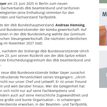
eyer
am 23. Juni 2025 in Berlin zum neuen
n Dachverbands dbb beamtenbund und tarifunion
elegierten (eine Enthaltung) stimmten für den
Mo
nden und Fachvorstand Tarifpolitik.
hlte der dbb Bundeshauptvorstand,
Andreas Hemsing
,
f und Bundesvorsitzender der komba gewerkschaft. Auf
Posten in der dbb Bundesleitung wählte das Gremium
tschen Steuergewerkschaft. Die nächsten ordentlichen
g im November 2027 statt.
 nachdem der bisherige dbb Bundesvorsitzende Ulrich
 23. Juni seinen Rücktritt von der dbb-Spitze erklärt
öchste Entscheidungsgremium des dbb beamtenbund und
.
 neue dbb Bundesvorsitzende Volker Geyer zunächst
ndruckende Persönlichkeit seines Vorgängers: „Ulrich
nicht nur unser Chef und Leitwolf. Er ist unser Freund
it und weit darüber hinaus. Wer die Gelegenheit hat
n sich nicht nur auf seine Fachkompetenz und
 sondern auch auf seine menschliche Zugewandtheit und
iese große und bunte Organisation – in schwierigen
rdienste erworben, in der Beamten- und Tarifpolitik,