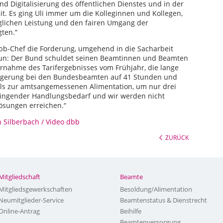
d Digitalisierung des öffentlichen Dienstes und in der
it. Es ging Uli immer um die Kolleginnen und Kollegen,
äglichen Leistung und den fairen Umgang der
gten.“
bb-Chef die Forderung, umgehend in die Sacharbeit
 tun: Der Bund schuldet seinen Beamtinnen und Beamten
rnahme des Tarifergebnisses vom Frühjahr, die lange
ängerung bei den Bundesbeamten auf 41 Stunden und
ils zur amtsangemessenen Alimentation, um nur drei
ringender Handlungsbedarf und wir werden nicht
Lösungen erreichen.“
h Silberbach / Video dbb
ZURÜCK
Mitgliedschaft
Beamte
Mitgliedsgewerkschaften
Besoldung/Alimentation
Neumitglieder-Service
Beamtenstatus & Dienstrecht
Online-Antrag
Beihilfe
Beamtenversorgung