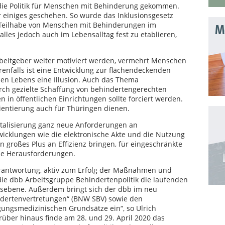
 die Politik für Menschen mit Behinderung gekommen.
hr einiges geschehen. So wurde das Inklusionsgesetz
nd Teilhabe von Menschen mit Behinderungen im
Mo
lles jedoch auch im Lebensalltag fest zu etablieren,
rbeitgeber weiter motiviert werden, vermehrt Menschen
enfalls ist eine Entwicklung zur flächendeckenden
chen Lebens eine Illusion. Auch das Thema
urch gezielte Schaffung von behindertengerechten
 in öffentlichen Einrichtungen sollte forciert werden.
entierung auch für Thüringen dienen.
igitalisierung ganz neue Anforderungen an
icklungen wie die elektronische Akte und die Nutzung
großes Plus an Effizienz bringen, für eingeschränkte
ue Herausforderungen.
erantwortung, aktiv zum Erfolg der Maßnahmen und
die dbb Arbeitsgruppe Behindertenpolitik die laufenden
ebene. Außerdem bringt sich der dbb im neu
ertenvertretungen“ (BNW SBV) sowie den
ungsmedizinischen Grundsätze ein“, so Ulrich
über hinaus finde am 28. und 29. April 2020 das