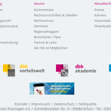
ng
Service
Aktuelles/
en
Kommentare
Presse
Rechtsvorschriften & Tabellen
Karriere
ngsrecht
Rechtsschutz
Veranstalt
tpersonalrat
Seminare
Downloads
Regionalmagazin
Broschüren / Flyer
nvertretung
Partner & Links
Der tbb ist Mitglied bei
Kontakt
Impressum
Datenschutz
Netiquette
n thüringen e.V. • Schmidtstedter Str. 9 • 99084 Erfurt • Tel.: 03