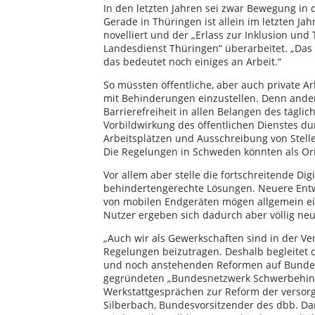
In den letzten Jahren sei zwar Bewegung in
Gerade in Thüringen ist allein im letzten Ja
novelliert und der „Erlass zur Inklusion u
Landesdienst Thüringen“ überarbeitet. „Das a
das bedeutet noch einiges an Arbeit.“
So müssten öffentliche, aber auch private A
mit Behinderungen einzustellen. Denn ander
Barrierefreiheit in allen Belangen des tägli
Vorbildwirkung des öffentlichen Dienstes d
Arbeitsplätzen und Ausschreibung von Stellen
Die Regelungen in Schweden könnten als Ori
Vor allem aber stelle die fortschreitende D
behindertengerechte Lösungen. Neuere Entw
von mobilen Endgeräten mögen allgemein ein 
Nutzer ergeben sich dadurch aber völlig ne
„Auch wir als Gewerkschaften sind in der V
Regelungen beizutragen. Deshalb begleitet 
und noch anstehenden Reformen auf Bundes
gegründeten „Bundesnetzwerk Schwerbehind
Werkstattgesprächen zur Reform der versorg
Silberbach, Bundesvorsitzender des dbb. Dar