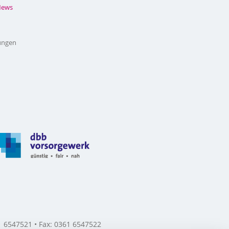
News
ungen
61 6547521 • Fax: 0361 6547522