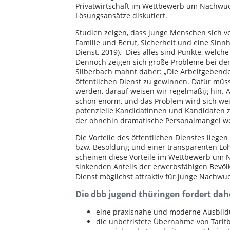
Privatwirtschaft im Wettbewerb um Nachwuch
Lösungsansätze diskutiert.
Studien zeigen, dass junge Menschen sich vo
Familie und Beruf, Sicherheit und eine Sinn
Dienst, 2019). Dies alles sind Punkte, welche
Dennoch zeigen sich große Probleme bei der 
Silberbach mahnt daher: „Die Arbeitgeben
öffentlichen Dienst zu gewinnen. Dafür müs
werden, darauf weisen wir regelmäßig hin. A
schon enorm, und das Problem wird sich wei
potenzielle Kandidatinnen und Kandidaten z
der ohnehin dramatische Personalmangel wei
Die Vorteile des öffentlichen Dienstes liegen
bzw. Besoldung und einer transparenten Loh
scheinen diese Vorteile im Wettbewerb um N
sinkenden Anteils der erwerbsfähigen Bevölk
Dienst möglichst attraktiv für junge Nachwuc
Die dbb jugend thüringen fordert dah
eine praxisnahe und moderne Ausbild
die unbefristete Übernahme von Tarif