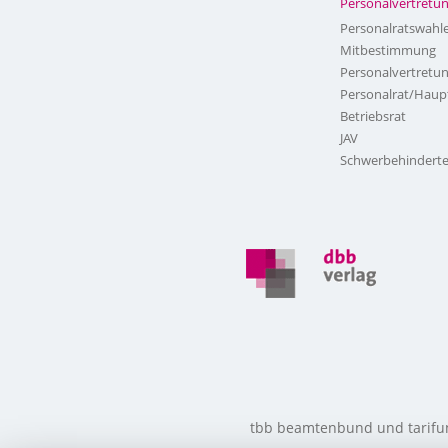
Personalvertretu
Personalratswahl
Mitbestimmung
Personalvertretu
Personalrat/Haup
Betriebsrat
JAV
Schwerbehinderte
tbb beamtenbund und tarifunio