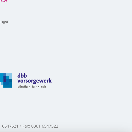
News
ungen
61 6547521 • Fax: 0361 6547522