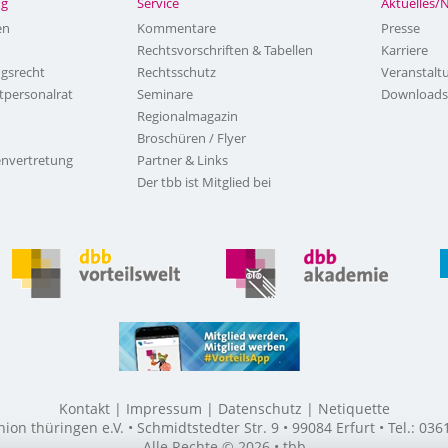
ng
Service
Aktuelles/
en
Kommentare
Presse
Rechtsvorschriften & Tabellen
Karriere
ngsrecht
Rechtsschutz
Veranstalt
tpersonalrat
Seminare
Downloads
Regionalmagazin
Broschüren / Flyer
nvertretung
Partner & Links
Der tbb ist Mitglied bei
Kontakt
Impressum
Datenschutz
Netiquette
n thüringen e.V. • Schmidtstedter Str. 9 • 99084 Erfurt • Tel.: 03
Alle Rechte © 2026 • tbb