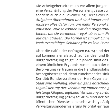
Die Arbeitgeberseite muss vor allem jungen
eine Verschärfung der Personalengpässe zu v
sondern auch die Bevölkerung. Herr Geyer be
Aufgaben übernehmen und sind immer mehr S
müssen alles dafür tun, um mehr Personal z
entlasten. Nur so können wir den Bürgerinn
bieten, die sie verdienen – egal, ob es um d
auf den Straßen. Die Formel ist simpel: Ohn
konkurrenzfähige Gehälter gibt es kein Perso
Über die Hälfte der Befragten (56 %) sind de
auf kommunaler als auch auf Landes- und 
Bürgerbefragung zeigt: Seit Jahren sinkt das
einem ähnlichen Ergebnis kommt auch der e
Bevölkerung vertrauen in die Handlungsfähig
besorgniserregend, denn zunehmendes sinke
Der dbb Bundesvorsitzender Herr Geyer stellt
Staat sind vielfältig, aber ein ganz entschei
Digitalisierung der Verwaltung immer noch g
leistungsfähigen, digitalen Verwaltung zurüc
Bürgerbefragung (2025) so: 40 % sind der Me
öffentlichen Dienstes eine sehr wichtige Auf
Verwaltungsmodernisierung Priorität einräum