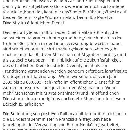
und Berufsabschlüssen aus dem Ausland zum Beispiel und
dann gibt es subjektive Faktoren, wie immer noch vorhandene
Vorurteile ‚Kann der, kann die das?‘ oder Berührungsängste auf
beiden Seiten“, sagte Widmann-Mauz beim dbb Panel zu
Diversity im öffentlichen Dienst.
Das bekräftigte auch dbb frauen Chefin Milanie Kreutz, die
selbst einen Migrationshintergrund hat: „Seit ich mich in den
frühen 90er Jahren in der Finanzverwaltung beworben habe,
sind wir einen guten Schritt weitergekommen. Aber es gibt
noch immer das Bild von Menschen mit Migrationshintergrund
als statische Gruppen.“ Im Hinblick auf die Zukunftsfähigkeit
des öffentlichen Dienstes dürfe Diversity nicht als ein
Trendthema verstanden werden, sondern erfordere langfristige
Strategien und Tatendrang. „Wenn wir sehen, dass im Jahr
2030 bis zu 800.000 Fachkräfte im öffentlichen Dienst fehlen
werden, müssen wir uns jetzt auf den Weg machen. Wenn
mehr Menschen mit Migrationshintergrund im öffentlichen
Dienst arbeiten, ermutigt das auch mehr Menschen, in diesem
Bereich zu arbeiten.“
Die Bedeutung von positiven Rollenvorbildern unterstrich auch
die Bundesfrauenministerin Franziska Giffey: „Ich habe
jahrelang in der Verwaltung von Berlin-Neukölln gearbeitet,