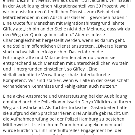
einem Bezirk mit Menschen aus über 150 Nationen. Wir hatten
in der Ausbildung einen Migrationsanteil von 30 Prozent, weil
wir intensiv für den öffentlichen Dienst – zum Beispiel mit
Mitarbeitenden in den Abschlussklassen – geworben haben.“
Eine Quote für Menschen mit Migrationshintergrund lehnte
Giffey ab: „Ich bin an der Stelle nicht der Meinung, dass wir da
den Weg der Quote gehen sollten.“ Aber es müsse
Chancengleichheit hergestellt werden, wenn es darum geht,
eine Stelle im öffentlichen Dienst anzutreten. „Diverse Teams
sind nachweislich erfolgreicher. Das erfahren die
Führungskräfte und Mitarbeitenden aber nur, wenn sie
entsprechend auch Menschen mit unterschiedlichen Wurzeln
und Hintergründen einstellen“, so Giffey. „Eine
vielfaltsorientierte Verwaltung schätzt interkulturelle
Kompetenz. Wir sind stärker, wenn wir alle in der Gesellschaft
vorhandenen Kenntnisse und Fähigkeiten auch nutzen.“
Eine aktive Ansprache und Unterstützung bei der Ausbildung
empfand auch die Polizeikommissarin Derya Yildirim auf ihrem
Weg als bestärkend. Als Tochter türkischer Gastarbeiter hatte
sie aufgrund der Sprachbarrieren drei Anläufe gebraucht, um
die Aufnahmeprüfung bei der Polizei Hamburg zu bestehen.
Mittlerweile ist sie in ihrem Traumberuf angekommen und
wurde kürzlich für ihr interkulturelles Engagement bei der