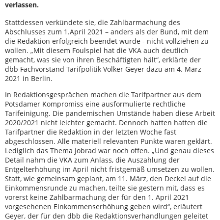
verlassen.
Stattdessen verkündete sie, die Zahlbarmachung des
Abschlusses zum 1.April 2021 – anders als der Bund, mit dem
die Redaktion erfolgreich beendet wurde - nicht vollziehen zu
wollen. „Mit diesem Foulspiel hat die VKA auch deutlich
gemacht, was sie von ihren Beschäftigten hält“, erklärte der
dbb Fachvorstand Tarifpolitik Volker Geyer dazu am 4. März
2021 in Berlin.
In Redaktionsgesprächen machen die Tarifpartner aus dem
Potsdamer Kompromiss eine ausformulierte rechtliche
Tarifeinigung. Die pandemischen Umstände haben diese Arbeit
2020/2021 nicht leichter gemacht. Dennoch hatten hatten die
Tarifpartner die Redaktion in der letzten Woche fast
abgeschlossen. Alle materiell relevanten Punkte waren geklärt.
Lediglich das Thema Jobrad war noch offen. „Und genau dieses
Detail nahm die VKA zum Anlass, die Auszahlung der
Entgelterhöhung im April nicht fristgemäß umsetzen zu wollen.
Statt, wie gemeinsam geplant, am 11. März, den Deckel auf die
Einkommensrunde zu machen, teilte sie gestern mit, dass es
vorerst keine Zahlbarmachung der für den 1. April 2021
vorgesehenen Einkommenserhöhung geben wird“, erläutert
Geyer, der für den dbb die Redaktionsverhandlungen geleitet