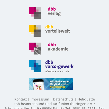
Kontakt
Impressum
Datenschutz
Netiquette
tbb beamtenbund und tarifunion thüringen e.V. •
Schmidtstedter Str. 9 • 99084 Erfurt • Tel.: 0361 6547521 • Fax: