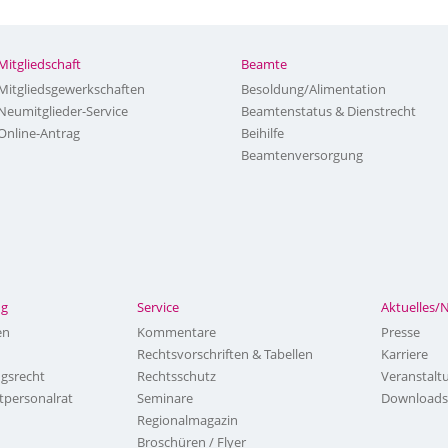
Mitgliedschaft
Beamte
Mitgliedsgewerkschaften
Besoldung/Alimentation
Neumitglieder-Service
Beamtenstatus & Dienstrecht
Online-Antrag
Beihilfe
Beamtenversorgung
ng
Service
Aktuelles/
en
Kommentare
Presse
Rechtsvorschriften & Tabellen
Karriere
ngsrecht
Rechtsschutz
Veranstalt
tpersonalrat
Seminare
Downloads
Regionalmagazin
Broschüren / Flyer