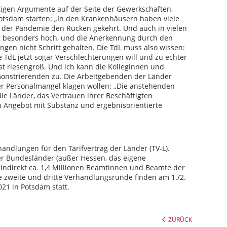
ltigen Argumente auf der Seite der Gewerkschaften,
otsdam starten: „In den Krankenhäusern haben viele
 der Pandemie den Rücken gekehrt. Und auch in vielen
g besonders hoch, und die Anerkennung durch den
ngen nicht Schritt gehalten. Die TdL muss also wissen:
 TdL jetzt sogar Verschlechterungen will und zu echter
ist riesengroß. Und ich kann die Kolleginnen und
emonstrierenden zu. Die Arbeitgebenden der Länder
ber Personalmangel klagen wollen: „Die anstehenden
e Länder, das Vertrauen ihrer Beschäftigten
 Angebot mit Substanz und ergebnisorientierte
handlungen für den Tarifvertrag der Länder (TV-L).
der Bundesländer (außer Hessen, das eigene
 indirekt ca. 1,4 Millionen Beamtinnen und Beamte der
weite und dritte Verhandlungsrunde finden am 1./2.
1 in Potsdam statt.
ZURÜCK