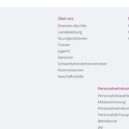
Über uns
Gremien des tbb
Landesleitung
Grundpositionen
Frauen
Jugend
Senioren
Schwerbehindertenvertreter
Kommissionen
Geschäftsstelle
Personalvertretu
Personalratswahl
Mitbestimmung
Personalvertretu
Personalrat/Haup
Betriebsrat
JAV