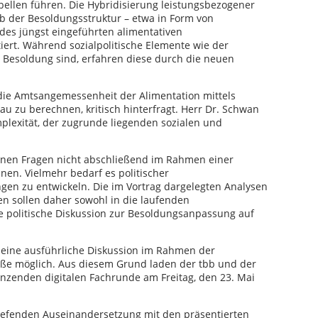
ellen führen. Die Hybridisierung leistungsbezogener
b der Besoldungsstruktur – etwa in Form von
des jüngst eingeführten alimentativen
tiert. Während sozialpolitische Elemente wie der
er Besoldung sind, erfahren diese durch die neuen
 die Amtsangemessenheit der Alimentation mittels
u zu berechnen, kritisch hinterfragt. Herr Dr. Schwan
mplexität, der zugrunde liegenden sozialen und
fenen Fragen nicht abschließend im Rahmen einer
en. Vielmehr bedarf es politischer
en zu entwickeln. Die im Vortrag dargelegten Analysen
ien sollen daher sowohl in die laufenden
ie politische Diskussion zur Besoldungsanpassung auf
 eine ausführliche Diskussion im Rahmen der
ße möglich. Aus diesem Grund laden der tbb und der
änzenden digitalen Fachrunde am Freitag, den 23. Mai
rtiefenden Auseinandersetzung mit den präsentierten