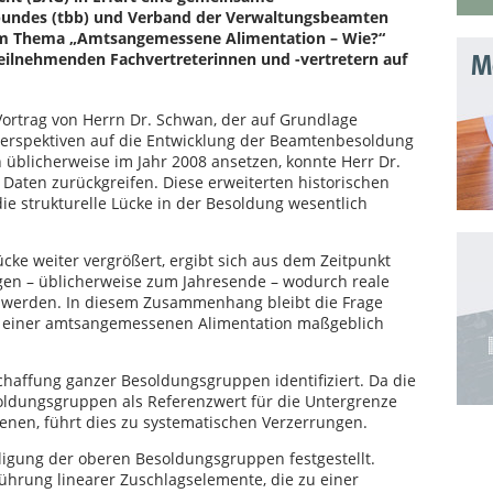
bundes (tbb) und Verband der Verwaltungsbeamten
um Thema „Amtsangemessene Alimentation – Wie?“
 teilnehmenden Fachvertreterinnen und -vertretern auf
Mo
Vortrag von Herrn Dr. Schwan, der auf Grundlage
Perspektiven auf die Entwicklung der Beamtenbesoldung
üblicherweise im Jahr 2008 ansetzen, konnte Herr Dr.
Daten zurückgreifen. Diese erweiterten historischen
ie strukturelle Lücke in der Besoldung wesentlich
ücke weiter vergrößert, ergibt sich aus dem Zeitpunkt
gen – üblicherweise zum Jahresende – wodurch reale
 werden. In diesem Zusammenhang bleibt die Frage
ng einer amtsangemessenen Alimentation maßgeblich
haffung ganzer Besoldungsgruppen identifiziert. Da die
soldungsgruppen als Referenzwert für die Untergrenze
enen, führt dies zu systematischen Verzerrungen.
ligung der oberen Besoldungsgruppen festgestellt.
ührung linearer Zuschlagselemente, die zu einer