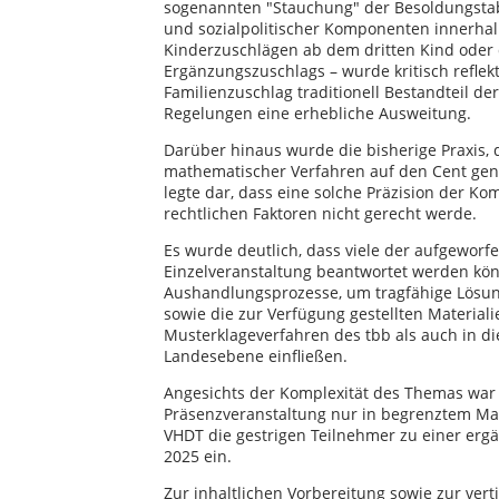
sogenannten "Stauchung" der Besoldungstab
und sozialpolitischer Komponenten innerhal
Kinderzuschlägen ab dem dritten Kind oder 
Ergänzungszuschlags – wurde kritisch reflek
Familienzuschlag traditionell Bestandteil d
Regelungen eine erhebliche Ausweitung.
Darüber hinaus wurde die bisherige Praxis,
mathematischer Verfahren auf den Cent gena
legte dar, dass eine solche Präzision der Ko
rechtlichen Faktoren nicht gerecht werde.
Es wurde deutlich, dass viele der aufgewor
Einzelveranstaltung beantwortet werden könn
Aushandlungsprozesse, um tragfähige Lösung
sowie die zur Verfügung gestellten Material
Musterklageverfahren des tbb als auch in d
Landesebene einfließen.
Angesichts der Komplexität des Themas war
Präsenzveranstaltung nur in begrenztem Ma
VHDT die gestrigen Teilnehmer zu einer erg
2025 ein.
Zur inhaltlichen Vorbereitung sowie zur ve