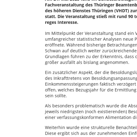
Fachveranstaltung des Thüringer Beamten
des höheren Dienstes Thüringen (VHDT) z
statt. Die Veranstaltung stieß mit rund 90
reges Interesse.
Im Mittelpunkt der Veranstaltung stand ein 
umfangreicher statistischer Analysen neue 
eröffnete. Während bisherige Betrachtungen 
Schwan auf deutlich weiter zurückreichende 
Grundlagen führen zu der Erkenntnis, dass d
größer ausfällt als bislang angenommen.
Ein zusätzlicher Aspekt, der die Besoldungsl
des Inkrafttretens von Besoldungsanpassun
Einkommenssteigerungen faktisch verzögert
offen, welches Bezugsjahr für die Ermittlu
sein sollte.
Als besonders problematisch wurde die Absc
jeweils niedrigsten (noch existierenden) Be
einer verfassungskonformen Alimentation di
Weiterhin wurde eine strukturelle Benachtei
Diese ergibt sich aus der zunehmenden Einf