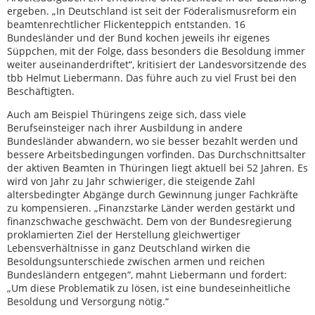
ergeben. „In Deutschland ist seit der Föderalismusreform ein
beamtenrechtlicher Flickenteppich entstanden. 16
Bundesländer und der Bund kochen jeweils ihr eigenes
Süppchen, mit der Folge, dass besonders die Besoldung immer
weiter auseinanderdriftet“, kritisiert der Landesvorsitzende des
tbb Helmut Liebermann. Das führe auch zu viel Frust bei den
Beschäftigten.
Auch am Beispiel Thüringens zeige sich, dass viele
Berufseinsteiger nach ihrer Ausbildung in andere
Bundesländer abwandern, wo sie besser bezahlt werden und
bessere Arbeitsbedingungen vorfinden. Das Durchschnittsalter
der aktiven Beamten in Thüringen liegt aktuell bei 52 Jahren. Es
wird von Jahr zu Jahr schwieriger, die steigende Zahl
altersbedingter Abgänge durch Gewinnung junger Fachkräfte
zu kompensieren. „Finanzstarke Länder werden gestärkt und
finanzschwache geschwächt. Dem von der Bundesregierung
proklamierten Ziel der Herstellung gleichwertiger
Lebensverhältnisse in ganz Deutschland wirken die
Besoldungsunterschiede zwischen armen und reichen
Bundesländern entgegen“, mahnt Liebermann und fordert:
„Um diese Problematik zu lösen, ist eine bundeseinheitliche
Besoldung und Versorgung nötig.“