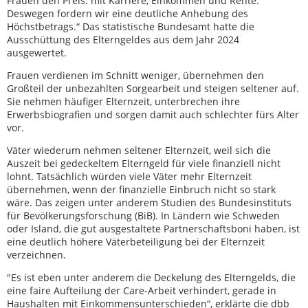
Frauen den Preis: mit Karriere, Einkommen und Rente.
Deswegen fordern wir eine deutliche Anhebung des
Höchstbetrags.“ Das statistische Bundesamt hatte die
Ausschüttung des Elterngeldes aus dem Jahr 2024
ausgewertet.
Frauen verdienen im Schnitt weniger, übernehmen den
Großteil der unbezahlten Sorgearbeit und steigen seltener auf.
Sie nehmen häufiger Elternzeit, unterbrechen ihre
Erwerbsbiografien und sorgen damit auch schlechter fürs Alter
vor.
Väter wiederum nehmen seltener Elternzeit, weil sich die
Auszeit bei gedeckeltem Elterngeld für viele finanziell nicht
lohnt. Tatsächlich würden viele Väter mehr Elternzeit
übernehmen, wenn der finanzielle Einbruch nicht so stark
wäre. Das zeigen unter anderem Studien des Bundesinstituts
für Bevölkerungsforschung (BiB). In Ländern wie Schweden
oder Island, die gut ausgestaltete Partnerschaftsboni haben, ist
eine deutlich höhere Väterbeteiligung bei der Elternzeit
verzeichnen.
"Es ist eben unter anderem die Deckelung des Elterngelds, die
eine faire Aufteilung der Care-Arbeit verhindert, gerade in
Haushalten mit Einkommensunterschieden“, erklärte die dbb