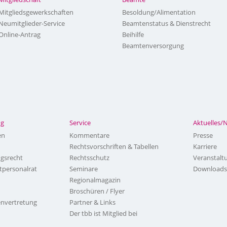
Mitgliedsgewerkschaften
Besoldung/Alimentation
Neumitglieder-Service
Beamtenstatus & Dienstrecht
Online-Antrag
Beihilfe
Beamtenversorgung
ng
Service
Aktuelles/
en
Kommentare
Presse
Rechtsvorschriften & Tabellen
Karriere
ngsrecht
Rechtsschutz
Veranstalt
tpersonalrat
Seminare
Downloads
Regionalmagazin
Broschüren / Flyer
nvertretung
Partner & Links
Der tbb ist Mitglied bei