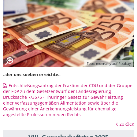
Foto: moerschy auf Pixabay
..der uns soeben erreichte..
Entschließungsantrag der Fraktion der CDU und der Gruppe
der FDP zu dem Gesetzentwurf der Landesregierung -
Drucksache 7/3575 - Thüringer Gesetz zur Gewährleistung
einer verfassungsgemäßen Alimentation sowie über die
Gewährung einer Anerkennungsleistung für ehemalige
angestellte Professoren neuen Rechts
ZURÜCK