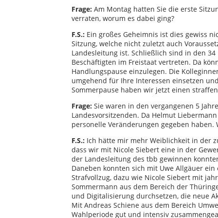
Frage:
Am Montag hatten Sie die erste Sitzu
verraten, worum es dabei ging?
F.S.:
Ein großes Geheimnis ist dies gewiss ni
Sitzung, welche nicht zuletzt auch Vorausse
Landesleitung ist. Schließlich sind in den 
Beschäftigten im Freistaat vertreten. Da kön
Handlungspause einzulegen. Die Kolleginnen
umgehend für Ihre Interessen einsetzen und
Sommerpause haben wir jetzt einen straffen 
Frage:
Sie waren in den vergangenen 5 Jahren
Landesvorsitzenden. Da Helmut Liebermann n
personelle Veränderungen gegeben haben. Wi
F.S.:
Ich hätte mir mehr Weiblichkeit in der 
dass wir mit Nicole Siebert eine in der Gewer
der Landesleitung des tbb gewinnen konnte
Daneben konnten sich mit Uwe Allgäuer ein 
Strafvollzug, dazu wie Nicole Siebert mit j
Sommermann aus dem Bereich der Thüringer
und Digitalisierung durchsetzen, die neue A
Mit Andreas Schiene aus dem Bereich Umwelt
Wahlperiode gut und intensiv zusammengea