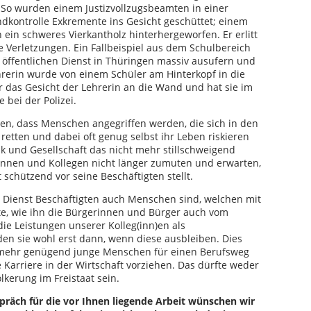
 So wurden einem Justizvollzugsbeamten in einer
endkontrolle Exkremente ins Gesicht geschüttet; einem
n ein schweres Vierkantholz hinterhergeworfen. Er erlitt
 Verletzungen. Ein Fallbeispiel aus dem Schulbereich
m öffentlichen Dienst in Thüringen massiv ausufern und
ehrerin wurde von einem Schüler am Hinterkopf in die
das Gesicht der Lehrerin an die Wand und hat sie im
e bei der Polizei.
rden, dass Menschen angegriffen werden, die sich in den
 retten und dabei oft genug selbst ihr Leben riskieren
ik und Gesellschaft das nicht mehr stillschweigend
nnen und Kollegen nicht länger zumuten und erwarten,
t schützend vor seine Beschäftigten stellt.
n Dienst Beschäftigten auch Menschen sind, welchen mit
e, wie ihn die Bürgerinnen und Bürger auch vom
die Leistungen unserer Kolleg(inn)en als
en sie wohl erst dann, wenn diese ausbleiben. Dies
 mehr genügend junge Menschen für einen Berufsweg
 Karriere in der Wirtschaft vorziehen. Das dürfte weder
lkerung im Freistaat sein.
spräch für die vor Ihnen liegende Arbeit wünschen wir