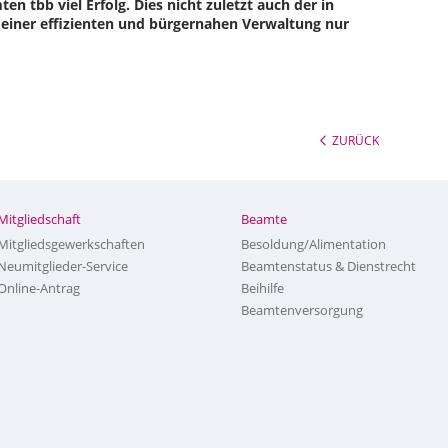
n tbb viel Erfolg. Dies nicht zuletzt auch der in
einer effizienten und bürgernahen Verwaltung nur
ZURÜCK
Mitgliedschaft
Beamte
Mitgliedsgewerkschaften
Besoldung/Alimentation
Neumitglieder-Service
Beamtenstatus & Dienstrecht
Online-Antrag
Beihilfe
Beamtenversorgung