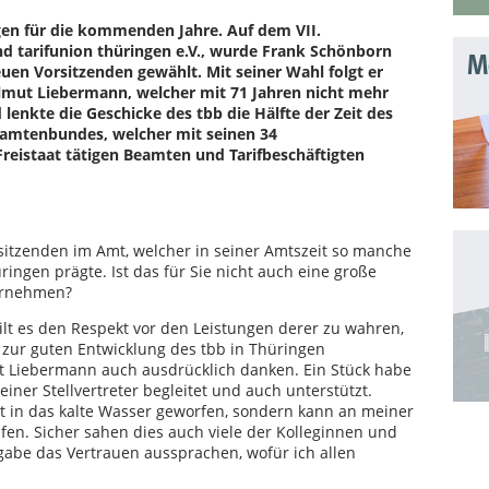
ngen für die kommenden Jahre. Auf dem VII.
 tarifunion thüringen e.V., wurde Frank Schönborn
Mo
n Vorsitzenden gewählt. Mit seiner Wahl folgt er
lmut Liebermann, welcher mit 71 Jahren nicht mehr
lenkte die Geschicke des tbb die Hälfte der Zeit des
eamtenbundes, welcher mit seinen 34
Freistaat tätigen Beamten und Tarifbeschäftigten
sitzenden im Amt, welcher in seiner Amtszeit so manche
ringen prägte. Ist das für Sie nicht auch eine große
bernehmen?
ilt es den Respekt vor den Leistungen derer zu wahren,
 zur guten Entwicklung des tbb in Thüringen
t Liebermann auch ausdrücklich danken. Ein Stück habe
einer Stellvertreter begleitet und auch unterstützt.
t in das kalte Wasser geworfen, sondern kann an meiner
en. Sicher sahen dies auch viele der Kolleginnen und
gabe das Vertrauen aussprachen, wofür ich allen