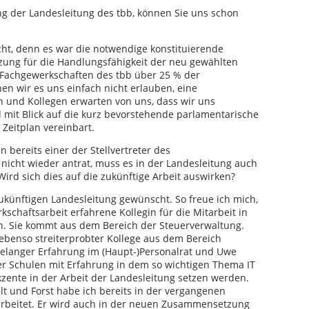
ng der Landesleitung des tbb, können Sie uns schon
cht, denn es war die notwendige konstituierende
tzung für die Handlungsfähigkeit der neu gewählten
34 Fachgewerkschaften des tbb über 25 % der
nen wir es uns einfach nicht erlauben, eine
 und Kollegen erwarten von uns, dass wir uns
 mit Blick auf die kurz bevorstehende parlamentarische
Zeitplan vereinbart.
 bereits einer der Stellvertreter des
icht wieder antrat, muss es in der Landesleitung auch
rd sich dies auf die zukünftige Arbeit auswirken?
zukünftigen Landesleitung gewünscht. So freue ich mich,
kschaftsarbeit erfahrene Kollegin für die Mitarbeit in
n. Sie kommt aus dem Bereich der Steuerverwaltung.
ebenso streiterprobter Kollege aus dem Bereich
ahrelanger Erfahrung im (Haupt-)Personalrat und Uwe
 Schulen mit Erfahrung in dem so wichtigen Thema IT
kzente in der Arbeit der Landesleitung setzen werden.
 und Forst habe ich bereits in der vergangenen
rbeitet. Er wird auch in der neuen Zusammensetzung