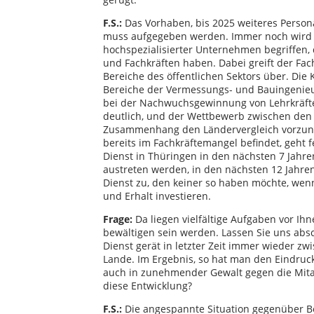
F.S.:
Das Vorhaben, bis 2025 weiteres Persona
muss aufgegeben werden. Immer noch wird d
hochspezialisierter Unternehmen begriffen,
und Fachkräften haben. Dabei greift der Fac
Bereiche des öffentlichen Sektors über. Die
Bereiche der Vermessungs- und Bauingenieure
bei der Nachwuchsgewinnung von Lehrkräften
deutlich, und der Wettbewerb zwischen den 
Zusammenhang den Ländervergleich vorzuneh
bereits im Fachkräftemangel befindet, geht 
Dienst in Thüringen in den nächsten 7 Jahre
austreten werden, in den nächsten 12 Jahren
Dienst zu, den keiner so haben möchte, wen
und Erhalt investieren.
Frage:
Da liegen vielfältige Aufgaben vor Ihn
bewältigen sein werden. Lassen Sie uns absc
Dienst gerät in letzter Zeit immer wieder zw
Lande. Im Ergebnis, so hat man den Eindruck,
auch in zunehmender Gewalt gegen die Mitarb
diese Entwicklung?
F.S.:
Die angespannte Situation gegenüber Bes