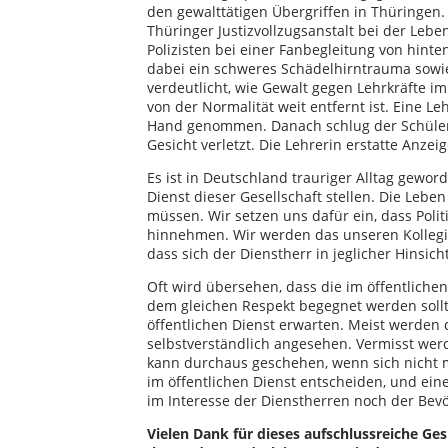
den gewalttätigen Übergriffen in Thüringen.
Thüringer Justizvollzugsanstalt bei der Leb
Polizisten bei einer Fanbegleitung von hinte
dabei ein schweres Schädelhirntrauma sowie
verdeutlicht, wie Gewalt gegen Lehrkräfte i
von der Normalität weit entfernt ist. Eine L
Hand genommen. Danach schlug der Schüler 
Gesicht verletzt. Die Lehrerin erstatte Anzeig
Es ist in Deutschland trauriger Alltag gewo
Dienst dieser Gesellschaft stellen. Die Leben
müssen. Wir setzen uns dafür ein, dass Polit
hinnehmen. Wir werden das unseren Kollegi
dass sich der Dienstherr in jeglicher Hinsich
Oft wird übersehen, dass die im öffentliche
dem gleichen Respekt begegnet werden sollt
öffentlichen Dienst erwarten. Meist werden 
selbstverständlich angesehen. Vermisst werd
kann durchaus geschehen, wenn sich nicht
im öffentlichen Dienst entscheiden, und eine
im Interesse der Dienstherren noch der Bevö
Vielen Dank für dieses aufschlussreiche Ge