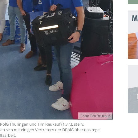
Mo
Foto: Tim Reukauf
PolG Thüringen und Tim Reukauf (1.v.r.), stellv.
en sich mit einigen Vertretern der DPolG über das rege
tsarbeit.