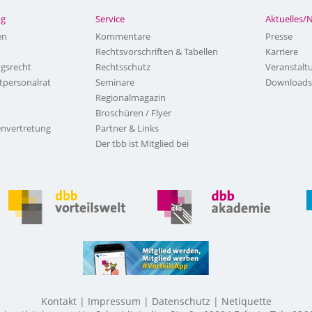
ng
Service
Aktuelles/
en
Kommentare
Presse
Rechtsvorschriften & Tabellen
Karriere
ngsrecht
Rechtsschutz
Veranstalt
tpersonalrat
Seminare
Downloads
Regionalmagazin
Broschüren / Flyer
nvertretung
Partner & Links
Der tbb ist Mitglied bei
Kontakt
Impressum
Datenschutz
Netiquette