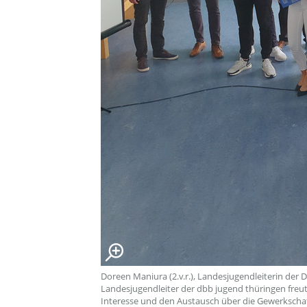
Doreen Maniura (2.v.r.), Landesjugendleiterin der D
Landesjugendleiter der dbb jugend thüringen freut
Interesse und den Austausch über die Gewerkschaf