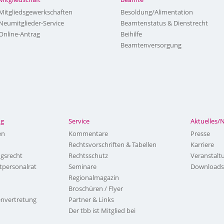
Mitgliedsgewerkschaften
Besoldung/Alimentation
Neumitglieder-Service
Beamtenstatus & Dienstrecht
Online-Antrag
Beihilfe
Beamtenversorgung
ng
Service
Aktuelles/
en
Kommentare
Presse
Rechtsvorschriften & Tabellen
Karriere
ngsrecht
Rechtsschutz
Veranstalt
tpersonalrat
Seminare
Downloads
Regionalmagazin
Broschüren / Flyer
nvertretung
Partner & Links
Der tbb ist Mitglied bei