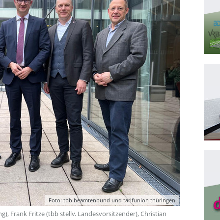
Foto: tbb beamtenbund und tarifunion thüringen
g), Frank Fritze (tbb stellv. Landesvorsitzender), Christian