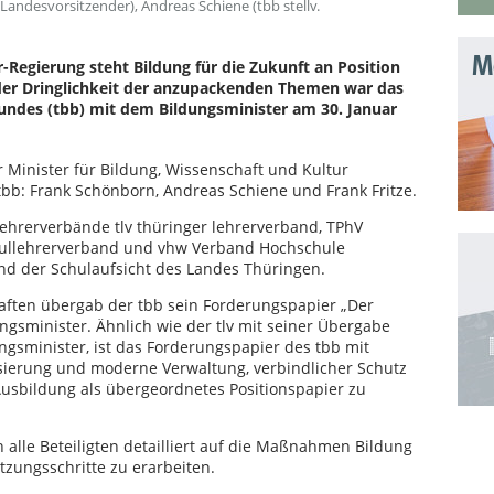
Landesvorsitzender), Andreas Schiene (tbb stellv.
Mo
egierung steht Bildung für die Zukunft an Position
der Dringlichkeit der anzupackenden Themen war das
ndes (tbb) mit dem Bildungsminister am 30. Januar
Minister für Bildung, Wissenschaft und Kultur
s tbb: Frank Schönborn, Andreas Schiene und Frank Fritze.
ehrerverbände tlv thüringer lehrerverband, TPhV
hullehrerverband und vhw Verband Hochschule
nd der Schulaufsicht des Landes Thüringen.
aften übergab der tbb sein Forderungspapier „Der
ngsminister. Ähnlich wie der tlv mit seiner Übergabe
ngsminister, ist das Forderungspapier des tbb mit
sierung und moderne Verwaltung, verbindlicher Schutz
Ausbildung als übergeordnetes Positionspapier zu
alle Beteiligten detailliert auf die Maßnahmen Bildung
zungsschritte zu erarbeiten.