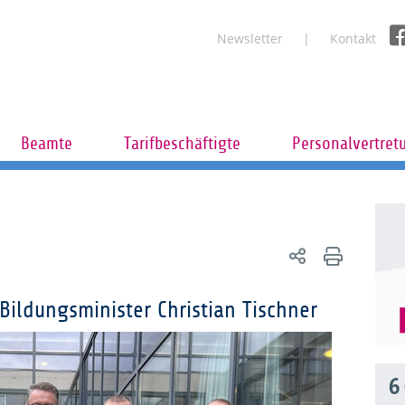
Newsletter
Kontakt
Beamte
Tarifbeschäftigte
Personalvertret
ildungsminister Christian Tischner
6