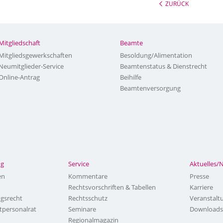
ZURÜCK
Mitgliedschaft
Beamte
Mitgliedsgewerkschaften
Besoldung/Alimentation
Neumitglieder-Service
Beamtenstatus & Dienstrecht
Online-Antrag
Beihilfe
Beamtenversorgung
ng
Service
Aktuelles/
en
Kommentare
Presse
Rechtsvorschriften & Tabellen
Karriere
ngsrecht
Rechtsschutz
Veranstalt
tpersonalrat
Seminare
Downloads
Regionalmagazin