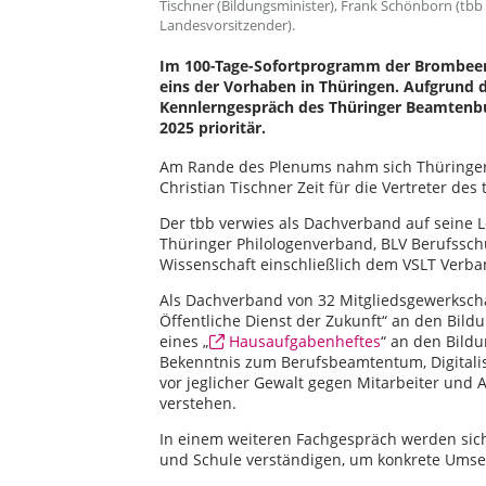
Tischner (Bildungsminister), Frank Schönborn (tbb 
Landesvorsitzender).
Im 100-Tage-Sofortprogramm der Brombeer-R
eins der Vorhaben in Thüringen. Aufgrund 
Kennlerngespräch des Thüringer Beamtenbu
2025 prioritär.
Am Rande des Plenums nahm sich Thüringer 
Christian Tischner Zeit für die Vertreter de
Der tbb verwies als Dachverband auf seine L
Thüringer Philologenverband, BLV Berufssc
Wissenschaft einschließlich dem VSLT Verba
Als Dachverband von 32 Mitgliedsgewerksch
Öffentliche Dienst der Zukunft“ an den Bildu
eines „
Hausaufgabenheftes
“ an den Bildu
Bekenntnis zum Berufsbeamtentum, Digitali
vor jeglicher Gewalt gegen Mitarbeiter und 
verstehen.
In einem weiteren Fachgespräch werden sich 
und Schule verständigen, um konkrete Umset