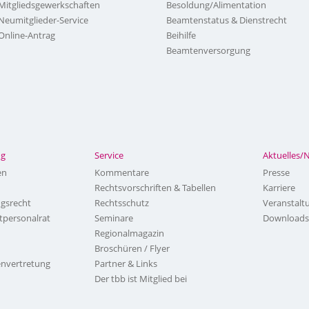
Mitgliedsgewerkschaften
Besoldung/Alimentation
Neumitglieder-Service
Beamtenstatus & Dienstrecht
Online-Antrag
Beihilfe
Beamtenversorgung
ng
Service
Aktuelles/
en
Kommentare
Presse
Rechtsvorschriften & Tabellen
Karriere
ngsrecht
Rechtsschutz
Veranstalt
tpersonalrat
Seminare
Downloads
Regionalmagazin
Broschüren / Flyer
nvertretung
Partner & Links
Der tbb ist Mitglied bei