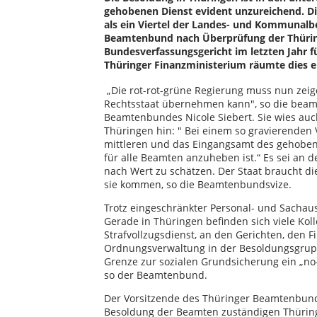
gehobenen Dienst evident unzureichend. Di
als ein Viertel der Landes- und Kommunal
Beamtenbund nach Überprüfung der Thürin
Bundesverfassungsgericht im letzten Jahr fü
Thüringer Finanzministerium räumte dies eb
„Die rot-rot-grüne Regierung muss nun zeig
Rechtsstaat übernehmen kann", so die beamt
Beamtenbundes Nicole Siebert. Sie wies auc
Thüringen hin: " Bei einem so gravierende
mittleren und das Eingangsamt des gehoben
für alle Beamten anzuheben ist.“ Es sei an d
nach Wert zu schätzen. Der Staat braucht d
sie kommen, so die Beamtenbundsvize.
Trotz eingeschränkter Personal- und Sachau
Gerade in Thüringen befinden sich viele Kol
Strafvollzugsdienst, an den Gerichten, den 
Ordnungsverwaltung in der Besoldungsgruppe 
Grenze zur sozialen Grundsicherung ein „no-
so der Beamtenbund.
Der Vorsitzende des Thüringer Beamtenbunde
Besoldung der Beamten zuständigen Thüring