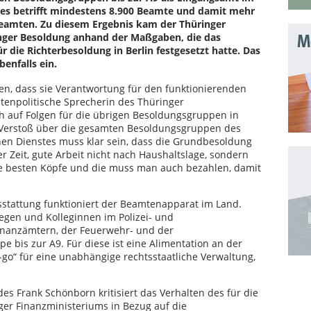
es betrifft mindestens 8.900 Beamte und damit mehr
beamten. Zu diesem Ergebnis kam der Thüringer
ger Besoldung anhand der Maßgaben, die das
Mo
r die Richterbesoldung in Berlin festgesetzt hatte. Das
enfalls ein.
en, dass sie Verantwortung für den funktionierenden
enpolitische Sprecherin des Thüringer
h auf Folgen für die übrigen Besoldungsgruppen in
n Verstoß über die gesamten Besoldungsgruppen des
en Dienstes muss klar sein, dass die Grundbesoldung
er Zeit, gute Arbeit nicht nach Haushaltslage, sondern
ie besten Köpfe und die muss man auch bezahlen, damit
sstattung funktioniert der Beamtenapparat im Land.
legen und Kolleginnen im Polizei- und
Finanzämtern, der Feuerwehr- und der
bis zur A9. Für diese ist eine Alimentation an der
go“ für eine unabhängige rechtsstaatliche Verwaltung,
s Frank Schönborn kritisiert das Verhalten des für die
er Finanzministeriums in Bezug auf die